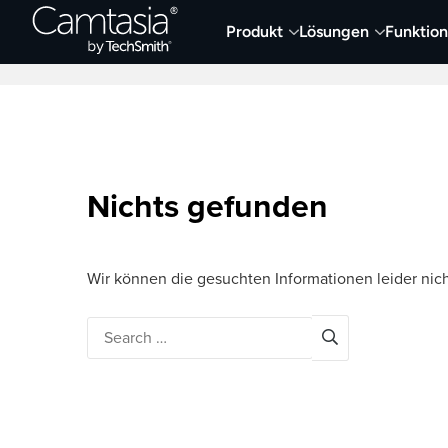
Direkt
Produkt
Lösungen
Funktio
zum
Neueste Artikel
Screen Capture und Auf
Inhalt
Nichts gefunden
Wir können die gesuchten Informationen leider nich
Search
for: