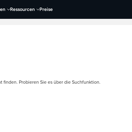
nen
Ressourcen
Preise
nehmen
Video
Visueller Content
Business
t finden. Probieren Sie es über die Suchfunktion.