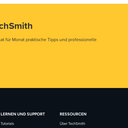
echSmith
t für Monat praktische Tipps und professionelle
LERNEN UND SUPPORT
RESSOURCEN
Tutorials
Über TechSmith