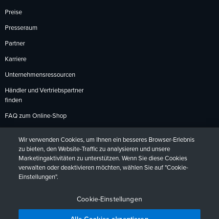
Preise
Presseraum
Partner
Karriere
Unternehmensressourcen
Händler und Vertriebspartner
finden
FAQ zum Online-Shop
Zahlungsmethoden
Wir verwenden Cookies, um Ihnen ein besseres Browser-Erlebnis
Rückgabebedingungen
zu bieten, den Website-Traffic zu analysieren und unsere
Marketingaktivitäten zu unterstützen. Wenn Sie diese Cookies
verwalten oder deaktivieren möchten, wählen Sie auf "Cookie-
Einstellungen".
Datenschutzrichtlinien
Barrierefreiheit
Kontakt
English
Deutsch
Français
Español
日本語
Português
Cookie-Einstellungen