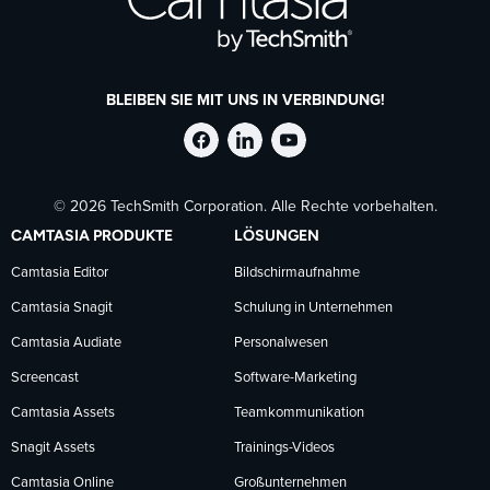
BLEIBEN SIE MIT UNS IN VERBINDUNG!
TechSmith
TechSmith
TechSmith
© 2026 TechSmith Corporation. Alle Rechte vorbehalten.
auf
auf
auf
CAMTASIA PRODUKTE
LÖSUNGEN
Facebook
LinkedIn
YouTube
Camtasia Editor
Bildschirmaufnahme
Camtasia Snagit
Schulung in Unternehmen
folgen
folgen
folgen
Camtasia Audiate
Personalwesen
Screencast
Software-Marketing
Camtasia Assets
Teamkommunikation
Snagit Assets
Trainings-Videos
Camtasia Online
Großunternehmen