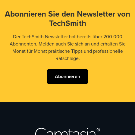
Abonnieren Sie den Newsletter von
TechSmith
Der TechSmith Newsletter hat bereits über 200.000
Abonnenten. Melden auch Sie sich an und erhalten Sie
Monat für Monat praktische Tipps und professionelle
Ratschläge.
Abonnieren