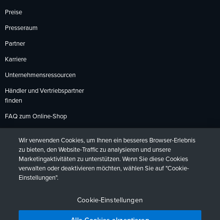
Preise
Presseraum
Partner
Karriere
Unternehmensressourcen
Händler und Vertriebspartner
finden
FAQ zum Online-Shop
Zahlungsmethoden
Wir verwenden Cookies, um Ihnen ein besseres Browser-Erlebnis
Rückgabebedingungen
zu bieten, den Website-Traffic zu analysieren und unsere
Marketingaktivitäten zu unterstützen. Wenn Sie diese Cookies
verwalten oder deaktivieren möchten, wählen Sie auf "Cookie-
Einstellungen".
Datenschutzrichtlinien
Barrierefreiheit
Kontakt
English
Deutsch
Français
Español
日本語
Português
Cookie-Einstellungen