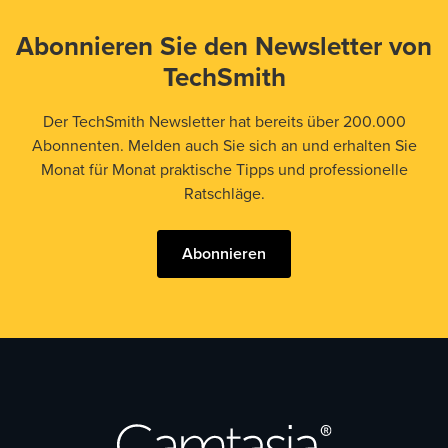
Abonnieren Sie den Newsletter von
TechSmith
Der TechSmith Newsletter hat bereits über 200.000
Abonnenten. Melden auch Sie sich an und erhalten Sie
Monat für Monat praktische Tipps und professionelle
Ratschläge.
Abonnieren