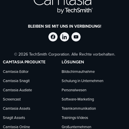
BLEIBEN SIE MIT UNS IN VERBINDUNG!
TechSmith
TechSmith
TechSmith
© 2026 TechSmith Corporation. Alle Rechte vorbehalten.
auf
auf
auf
CAMTASIA PRODUKTE
LÖSUNGEN
Facebook
LinkedIn
YouTube
Camtasia Editor
Bildschirmaufnahme
Camtasia Snagit
Schulung in Unternehmen
folgen
folgen
folgen
Camtasia Audiate
Personalwesen
Screencast
Software-Marketing
Camtasia Assets
Teamkommunikation
Snagit Assets
Trainings-Videos
Camtasia Online
Großunternehmen