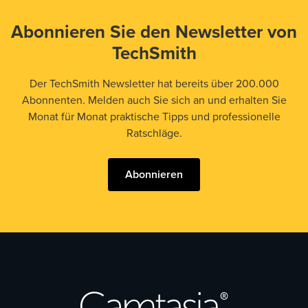
Abonnieren Sie den Newsletter von
TechSmith
Der TechSmith Newsletter hat bereits über 200.000
Abonnenten. Melden auch Sie sich an und erhalten Sie
Monat für Monat praktische Tipps und professionelle
Ratschläge.
Abonnieren