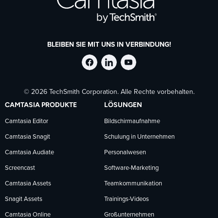
BLEIBEN SIE MIT UNS IN VERBINDUNG!
TechSmith
TechSmith
TechSmith
© 2026 TechSmith Corporation. Alle Rechte vorbehalten.
auf
auf
auf
CAMTASIA PRODUKTE
LÖSUNGEN
Facebook
LinkedIn
YouTube
Camtasia Editor
Bildschirmaufnahme
Camtasia Snagit
Schulung in Unternehmen
folgen
folgen
folgen
Camtasia Audiate
Personalwesen
Screencast
Software-Marketing
Camtasia Assets
Teamkommunikation
Snagit Assets
Trainings-Videos
Camtasia Online
Großunternehmen