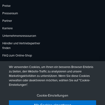
Preise
Presseraum
Partner
Karriere
Unternehmensressourcen
Händler und Vertriebspartner
finden
FAQ zum Online-Shop
Zahlungsmethoden
Wir verwenden Cookies, um Ihnen ein besseres Browser-Erlebnis
Rückgabebedingungen
zu bieten, den Website-Traffic zu analysieren und unsere
Marketingaktivitäten zu unterstützen. Wenn Sie diese Cookies
verwalten oder deaktivieren möchten, wählen Sie auf "Cookie-
Einstellungen".
Datenschutzrichtlinien
Barrierefreiheit
Kontakt
English
Deutsch
Français
Español
日本語
Português
Cookie-Einstellungen