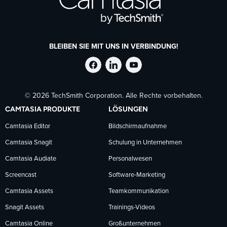
BLEIBEN SIE MIT UNS IN VERBINDUNG!
TechSmith
TechSmith
TechSmith
© 2026 TechSmith Corporation. Alle Rechte vorbehalten.
auf
auf
auf
CAMTASIA PRODUKTE
LÖSUNGEN
Facebook
LinkedIn
YouTube
Camtasia Editor
Bildschirmaufnahme
Camtasia Snagit
Schulung in Unternehmen
folgen
folgen
folgen
Camtasia Audiate
Personalwesen
Screencast
Software-Marketing
Camtasia Assets
Teamkommunikation
Snagit Assets
Trainings-Videos
Camtasia Online
Großunternehmen