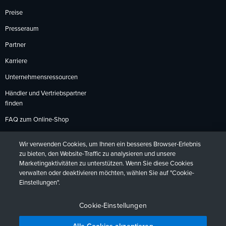
Preise
Presseraum
Partner
Karriere
Unternehmensressourcen
Händler und Vertriebspartner
finden
FAQ zum Online-Shop
Zahlungsmethoden
Wir verwenden Cookies, um Ihnen ein besseres Browser-Erlebnis
Rückgabebedingungen
zu bieten, den Website-Traffic zu analysieren und unsere
Marketingaktivitäten zu unterstützen. Wenn Sie diese Cookies
verwalten oder deaktivieren möchten, wählen Sie auf "Cookie-
Einstellungen".
Datenschutzrichtlinien
Barrierefreiheit
Kontakt
English
Deutsch
Français
Español
日本語
Português
Cookie-Einstellungen