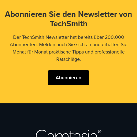
Abonnieren Sie den Newsletter von
TechSmith
Der TechSmith Newsletter hat bereits über 200.000
Abonnenten. Melden auch Sie sich an und erhalten Sie
Monat für Monat praktische Tipps und professionelle
Ratschläge.
Abonnieren