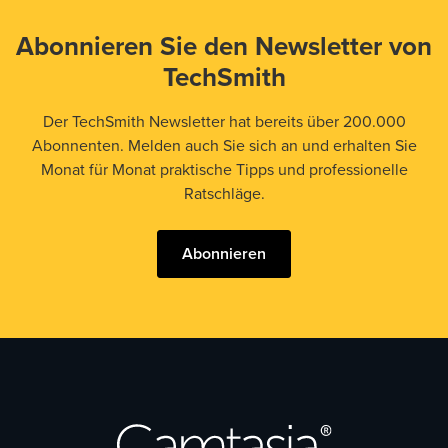
Abonnieren Sie den Newsletter von
TechSmith
Der TechSmith Newsletter hat bereits über 200.000
Abonnenten. Melden auch Sie sich an und erhalten Sie
Monat für Monat praktische Tipps und professionelle
Ratschläge.
Abonnieren