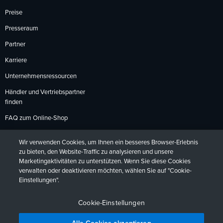
Preise
Presseraum
Partner
Karriere
Unternehmensressourcen
Händler und Vertriebspartner
finden
FAQ zum Online-Shop
Zahlungsmethoden
Wir verwenden Cookies, um Ihnen ein besseres Browser-Erlebnis
Rückgabebedingungen
zu bieten, den Website-Traffic zu analysieren und unsere
Marketingaktivitäten zu unterstützen. Wenn Sie diese Cookies
verwalten oder deaktivieren möchten, wählen Sie auf "Cookie-
Einstellungen".
Datenschutzrichtlinien
Barrierefreiheit
Kontakt
English
Deutsch
Français
Español
日本語
Português
Cookie-Einstellungen