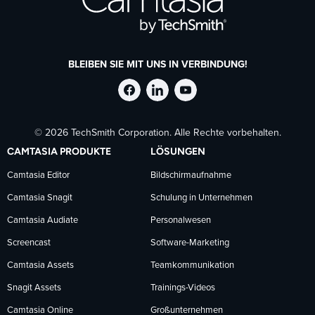
BLEIBEN SIE MIT UNS IN VERBINDUNG!
TechSmith
TechSmith
TechSmith
© 2026 TechSmith Corporation. Alle Rechte vorbehalten.
auf
auf
auf
CAMTASIA PRODUKTE
LÖSUNGEN
Facebook
LinkedIn
YouTube
Camtasia Editor
Bildschirmaufnahme
Camtasia Snagit
Schulung in Unternehmen
folgen
folgen
folgen
Camtasia Audiate
Personalwesen
Screencast
Software-Marketing
Camtasia Assets
Teamkommunikation
Snagit Assets
Trainings-Videos
Camtasia Online
Großunternehmen