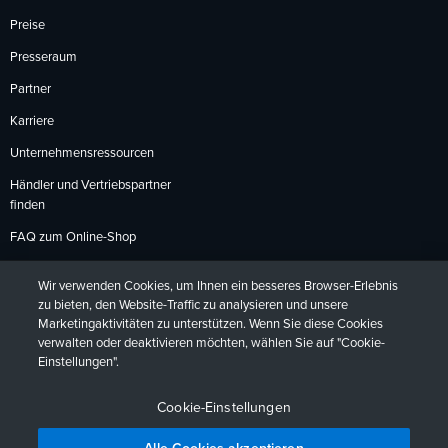
Preise
Presseraum
Partner
Karriere
Unternehmensressourcen
Händler und Vertriebspartner
finden
FAQ zum Online-Shop
Zahlungsmethoden
Wir verwenden Cookies, um Ihnen ein besseres Browser-Erlebnis
Rückgabebedingungen
zu bieten, den Website-Traffic zu analysieren und unsere
Marketingaktivitäten zu unterstützen. Wenn Sie diese Cookies
verwalten oder deaktivieren möchten, wählen Sie auf "Cookie-
Einstellungen".
Datenschutzrichtlinien
Barrierefreiheit
Kontakt
English
Deutsch
Français
Español
日本語
Português
Cookie-Einstellungen