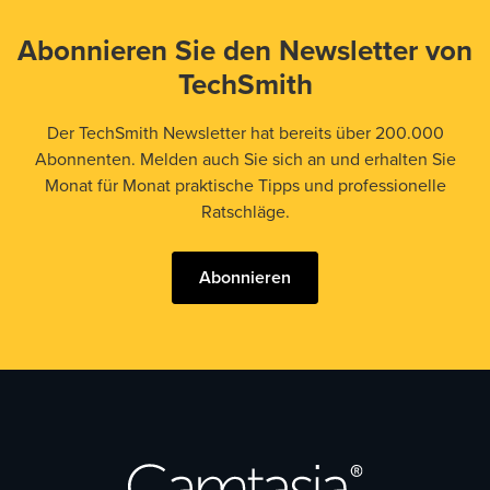
Abonnieren Sie den Newsletter von
TechSmith
Der TechSmith Newsletter hat bereits über 200.000
Abonnenten. Melden auch Sie sich an und erhalten Sie
Monat für Monat praktische Tipps und professionelle
Ratschläge.
Abonnieren