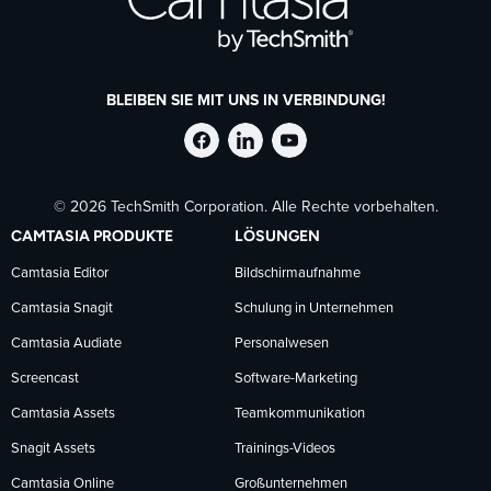
BLEIBEN SIE MIT UNS IN VERBINDUNG!
TechSmith
TechSmith
TechSmith
© 2026 TechSmith Corporation. Alle Rechte vorbehalten.
auf
auf
auf
CAMTASIA PRODUKTE
LÖSUNGEN
Facebook
LinkedIn
YouTube
Camtasia Editor
Bildschirmaufnahme
Camtasia Snagit
Schulung in Unternehmen
folgen
folgen
folgen
Camtasia Audiate
Personalwesen
Screencast
Software-Marketing
Camtasia Assets
Teamkommunikation
Snagit Assets
Trainings-Videos
Camtasia Online
Großunternehmen