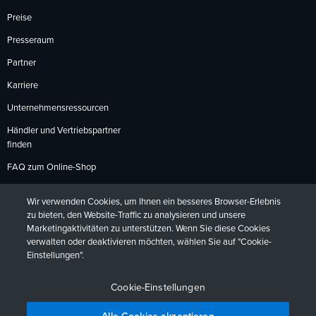
Preise
Presseraum
Partner
Karriere
Unternehmensressourcen
Händler und Vertriebspartner
finden
FAQ zum Online-Shop
Zahlungsmethoden
Wir verwenden Cookies, um Ihnen ein besseres Browser-Erlebnis
Rückgabebedingungen
zu bieten, den Website-Traffic zu analysieren und unsere
Marketingaktivitäten zu unterstützen. Wenn Sie diese Cookies
verwalten oder deaktivieren möchten, wählen Sie auf "Cookie-
Einstellungen".
Datenschutzrichtlinien
Barrierefreiheit
Kontakt
English
Deutsch
Français
Español
日本語
Português
Cookie-Einstellungen