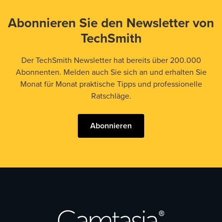
Abonnieren Sie den Newsletter von
TechSmith
Der TechSmith Newsletter hat bereits über 200.000
Abonnenten. Melden auch Sie sich an und erhalten Sie
Monat für Monat praktische Tipps und professionelle
Ratschläge.
Abonnieren