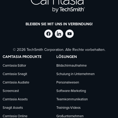
BLEIBEN SIE MIT UNS IN VERBINDUNG!
TechSmith
TechSmith
TechSmith
© 2026 TechSmith Corporation. Alle Rechte vorbehalten.
auf
auf
auf
CAMTASIA PRODUKTE
LÖSUNGEN
Facebook
LinkedIn
YouTube
Camtasia Editor
Bildschirmaufnahme
Camtasia Snagit
Schulung in Unternehmen
folgen
folgen
folgen
Camtasia Audiate
Personalwesen
Screencast
Software-Marketing
Camtasia Assets
Teamkommunikation
Snagit Assets
Trainings-Videos
Camtasia Online
Großunternehmen