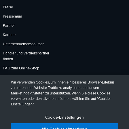
Preise
Presseraum
Partner
Karriere
Unternehmensressourcen
Händler und Vertriebspartner
finden
FAQ zum Online-Shop
Zahlungsmethoden
Wir verwenden Cookies, um Ihnen ein besseres Browser-Erlebnis
Rückgabebedingungen
zu bieten, den Website-Traffic zu analysieren und unsere
Marketingaktivitäten zu unterstützen. Wenn Sie diese Cookies
verwalten oder deaktivieren möchten, wählen Sie auf "Cookie-
Einstellungen".
Datenschutzrichtlinien
Barrierefreiheit
Kontakt
English
Deutsch
Français
Español
日本語
Português
Cookie-Einstellungen