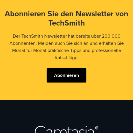
Abonnieren Sie den Newsletter von
TechSmith
Der TechSmith Newsletter hat bereits über 200.000
Abonnenten. Melden auch Sie sich an und erhalten Sie
Monat für Monat praktische Tipps und professionelle
Ratschläge.
Abonnieren