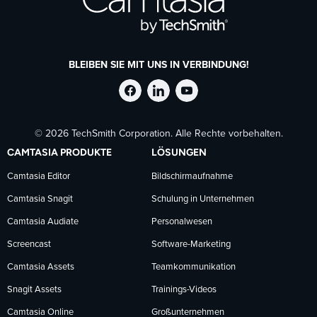
BLEIBEN SIE MIT UNS IN VERBINDUNG!
TechSmith
TechSmith
TechSmith
© 2026 TechSmith Corporation. Alle Rechte vorbehalten.
auf
auf
auf
CAMTASIA PRODUKTE
LÖSUNGEN
Facebook
LinkedIn
YouTube
Camtasia Editor
Bildschirmaufnahme
Camtasia Snagit
Schulung in Unternehmen
folgen
folgen
folgen
Camtasia Audiate
Personalwesen
Screencast
Software-Marketing
Camtasia Assets
Teamkommunikation
Snagit Assets
Trainings-Videos
Camtasia Online
Großunternehmen