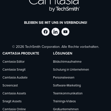
BLEIBEN SIE MIT UNS IN VERBINDUNG!
TechSmith
TechSmith
TechSmith
© 2026 TechSmith Corporation. Alle Rechte vorbehalten.
auf
auf
auf
CAMTASIA PRODUKTE
LÖSUNGEN
Facebook
LinkedIn
YouTube
Camtasia Editor
Bildschirmaufnahme
Camtasia Snagit
Schulung in Unternehmen
folgen
folgen
folgen
Camtasia Audiate
Personalwesen
Screencast
Software-Marketing
Camtasia Assets
Teamkommunikation
Snagit Assets
Trainings-Videos
Camtasia Online
Großunternehmen