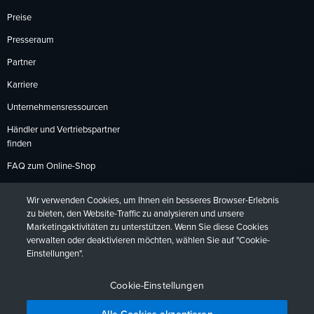
Preise
Presseraum
Partner
Karriere
Unternehmensressourcen
Händler und Vertriebspartner
finden
FAQ zum Online-Shop
Zahlungsmethoden
Wir verwenden Cookies, um Ihnen ein besseres Browser-Erlebnis
Rückgabebedingungen
zu bieten, den Website-Traffic zu analysieren und unsere
Marketingaktivitäten zu unterstützen. Wenn Sie diese Cookies
verwalten oder deaktivieren möchten, wählen Sie auf "Cookie-
Einstellungen".
Datenschutzrichtlinien
Barrierefreiheit
Kontakt
English
Deutsch
Français
Español
日本語
Português
Cookie-Einstellungen