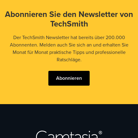
Abonnieren Sie den Newsletter von
TechSmith
Der TechSmith Newsletter hat bereits über 200.000
Abonnenten. Melden auch Sie sich an und erhalten Sie
Monat für Monat praktische Tipps und professionelle
Ratschläge.
Abonnieren