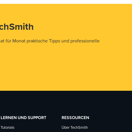
echSmith
t für Monat praktische Tipps und professionelle
LERNEN UND SUPPORT
RESSOURCEN
Tutorials
Über TechSmith