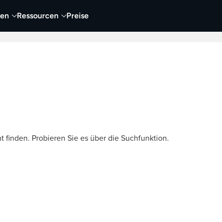
nen
Ressourcen
Preise
nehmen
Video
Visueller Content
Business
t finden. Probieren Sie es über die Suchfunktion.