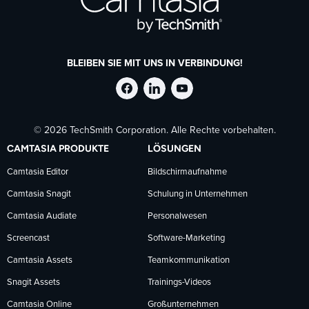
BLEIBEN SIE MIT UNS IN VERBINDUNG!
TechSmith
TechSmith
TechSmith
© 2026 TechSmith Corporation. Alle Rechte vorbehalten.
auf
auf
auf
CAMTASIA PRODUKTE
LÖSUNGEN
Facebook
LinkedIn
YouTube
Camtasia Editor
Bildschirmaufnahme
Camtasia Snagit
Schulung in Unternehmen
folgen
folgen
folgen
Camtasia Audiate
Personalwesen
Screencast
Software-Marketing
Camtasia Assets
Teamkommunikation
Snagit Assets
Trainings-Videos
Camtasia Online
Großunternehmen