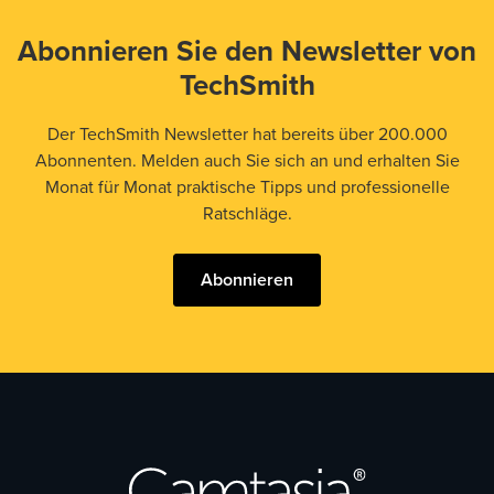
Abonnieren Sie den Newsletter von
TechSmith
Der TechSmith Newsletter hat bereits über 200.000
Abonnenten. Melden auch Sie sich an und erhalten Sie
Monat für Monat praktische Tipps und professionelle
Ratschläge.
Abonnieren