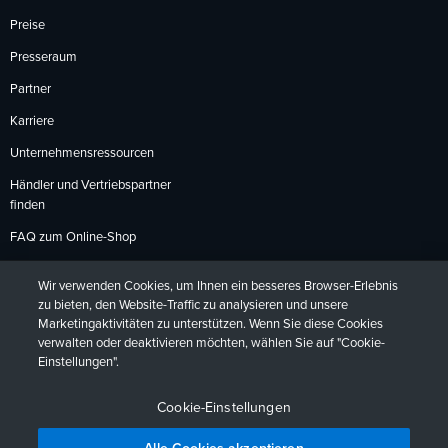
Preise
Presseraum
Partner
Karriere
Unternehmensressourcen
Händler und Vertriebspartner
finden
FAQ zum Online-Shop
Zahlungsmethoden
Wir verwenden Cookies, um Ihnen ein besseres Browser-Erlebnis
Rückgabebedingungen
zu bieten, den Website-Traffic zu analysieren und unsere
Marketingaktivitäten zu unterstützen. Wenn Sie diese Cookies
verwalten oder deaktivieren möchten, wählen Sie auf "Cookie-
Einstellungen".
Datenschutzrichtlinien
Barrierefreiheit
Kontakt
English
Deutsch
Français
Español
日本語
Português
Cookie-Einstellungen