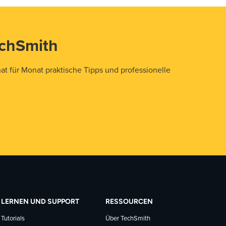
echSmith
t für Monat praktische Tipps und professionelle
LERNEN UND SUPPORT
RESSOURCEN
Tutorials
Über TechSmith