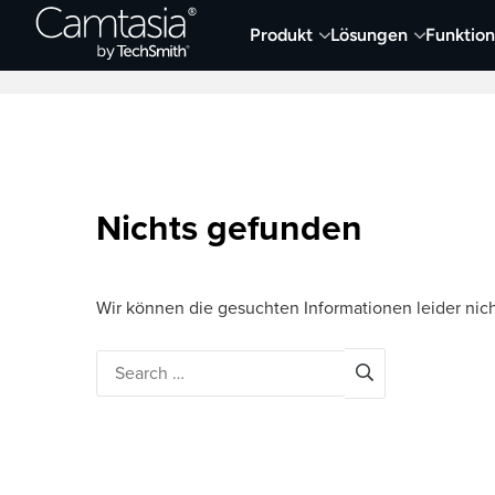
Direkt
Produkt
Lösungen
Funktio
zum
Neueste Artikel
Screen Capture und Auf
Inhalt
Nichts gefunden
Wir können die gesuchten Informationen leider nich
Search
for: