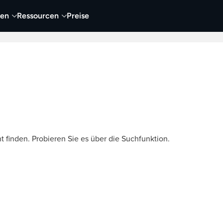
nen
Ressourcen
Preise
nehmen
Video
Visueller Content
Business
t finden. Probieren Sie es über die Suchfunktion.