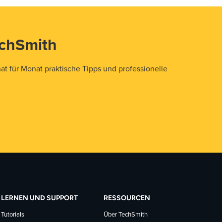
echSmith
t für Monat praktische Tipps und professionelle
LERNEN UND SUPPORT
RESSOURCEN
Tutorials
Über TechSmith