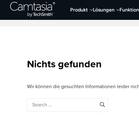
Direkt
Produkt
Lösungen
Funktio
zum
Neueste Artikel
Screen Capture und Auf
Inhalt
Nichts gefunden
Wir können die gesuchten Informationen leider nich
Search
for: