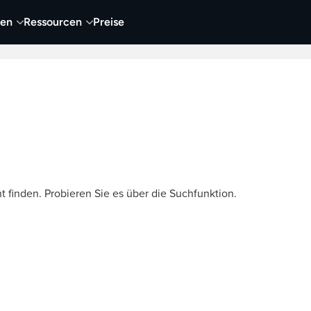
nen
Ressourcen
Preise
nehmen
Video
Visueller Content
Business
t finden. Probieren Sie es über die Suchfunktion.