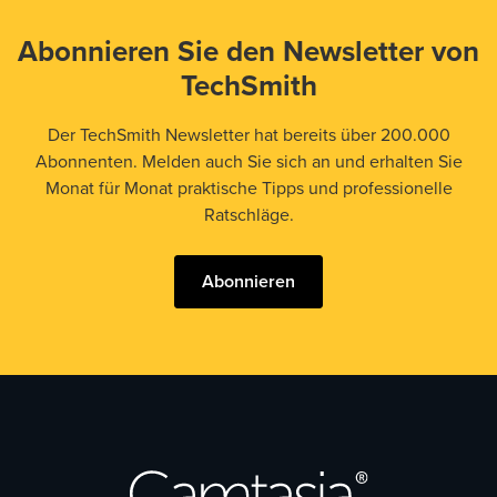
Abonnieren Sie den Newsletter von
TechSmith
Der TechSmith Newsletter hat bereits über 200.000
Abonnenten. Melden auch Sie sich an und erhalten Sie
Monat für Monat praktische Tipps und professionelle
Ratschläge.
Abonnieren