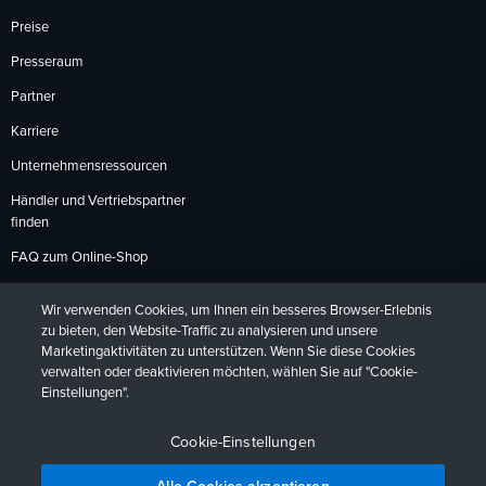
Preise
Presseraum
Partner
Karriere
Unternehmensressourcen
Händler und Vertriebspartner
finden
FAQ zum Online-Shop
Zahlungsmethoden
Wir verwenden Cookies, um Ihnen ein besseres Browser-Erlebnis
Rückgabebedingungen
zu bieten, den Website-Traffic zu analysieren und unsere
Marketingaktivitäten zu unterstützen. Wenn Sie diese Cookies
verwalten oder deaktivieren möchten, wählen Sie auf "Cookie-
Einstellungen".
Datenschutzrichtlinien
Barrierefreiheit
Kontakt
English
Deutsch
Français
Español
日本語
Português
Cookie-Einstellungen