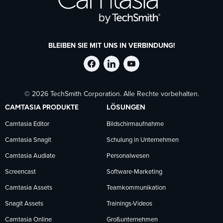
BLEIBEN SIE MIT UNS IN VERBINDUNG!
TechSmith
TechSmith
TechSmith
© 2026 TechSmith Corporation. Alle Rechte vorbehalten.
auf
auf
auf
CAMTASIA PRODUKTE
LÖSUNGEN
Facebook
LinkedIn
YouTube
Camtasia Editor
Bildschirmaufnahme
Camtasia Snagit
Schulung in Unternehmen
folgen
folgen
folgen
Camtasia Audiate
Personalwesen
Screencast
Software-Marketing
Camtasia Assets
Teamkommunikation
Snagit Assets
Trainings-Videos
Camtasia Online
Großunternehmen