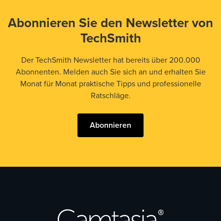
Abonnieren Sie den Newsletter von
TechSmith
Der TechSmith Newsletter hat bereits über 200.000
Abonnenten. Melden auch Sie sich an und erhalten Sie
Monat für Monat praktische Tipps und professionelle
Ratschläge.
Abonnieren