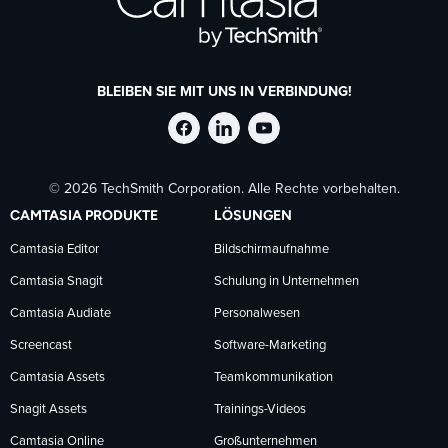
BLEIBEN SIE MIT UNS IN VERBINDUNG!
TechSmith
TechSmith
TechSmith
© 2026 TechSmith Corporation. Alle Rechte vorbehalten.
auf
auf
auf
CAMTASIA PRODUKTE
LÖSUNGEN
Facebook
LinkedIn
YouTube
Camtasia Editor
Bildschirmaufnahme
Camtasia Snagit
Schulung in Unternehmen
folgen
folgen
folgen
Camtasia Audiate
Personalwesen
Screencast
Software-Marketing
Camtasia Assets
Teamkommunikation
Snagit Assets
Trainings-Videos
Camtasia Online
Großunternehmen