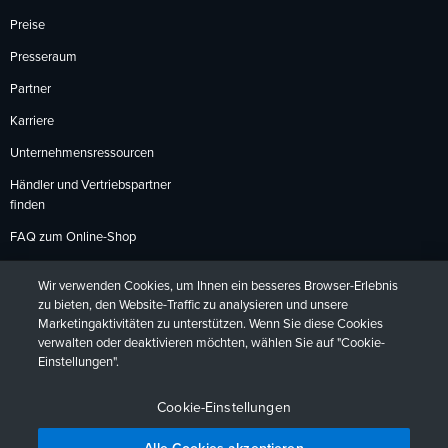
Preise
Presseraum
Partner
Karriere
Unternehmensressourcen
Händler und Vertriebspartner
finden
FAQ zum Online-Shop
Zahlungsmethoden
Wir verwenden Cookies, um Ihnen ein besseres Browser-Erlebnis
Rückgabebedingungen
zu bieten, den Website-Traffic zu analysieren und unsere
Marketingaktivitäten zu unterstützen. Wenn Sie diese Cookies
verwalten oder deaktivieren möchten, wählen Sie auf "Cookie-
Einstellungen".
Datenschutzrichtlinien
Barrierefreiheit
Kontakt
English
Deutsch
Français
Español
日本語
Português
Cookie-Einstellungen