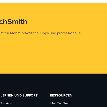
echSmith
t für Monat praktische Tipps und professionelle
LERNEN UND SUPPORT
RESSOURCEN
Tutorials
Über TechSmith