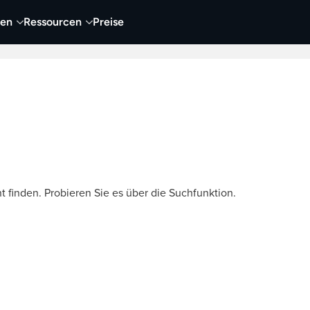
nen
Ressourcen
Preise
nehmen
Video
Visueller Content
Business
t finden. Probieren Sie es über die Suchfunktion.