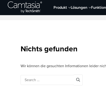
Direkt
Produkt
Lösungen
Funktio
zum
Neueste Artikel
Screen Capture und Auf
Inhalt
Nichts gefunden
Wir können die gesuchten Informationen leider nich
Search
for: