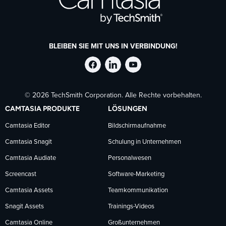
BLEIBEN SIE MIT UNS IN VERBINDUNG!
TechSmith
TechSmith
TechSmith
© 2026 TechSmith Corporation. Alle Rechte vorbehalten.
auf
auf
auf
CAMTASIA PRODUKTE
LÖSUNGEN
Facebook
LinkedIn
YouTube
Camtasia Editor
Bildschirmaufnahme
Camtasia Snagit
Schulung in Unternehmen
folgen
folgen
folgen
Camtasia Audiate
Personalwesen
Screencast
Software-Marketing
Camtasia Assets
Teamkommunikation
Snagit Assets
Trainings-Videos
Camtasia Online
Großunternehmen