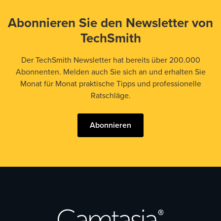
Abonnieren Sie den Newsletter von
TechSmith
Der TechSmith Newsletter hat bereits über 200.000
Abonnenten. Melden auch Sie sich an und erhalten Sie
Monat für Monat praktische Tipps und professionelle
Ratschläge.
Abonnieren