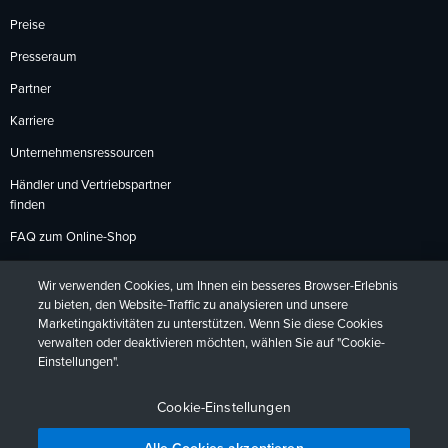
Preise
Presseraum
Partner
Karriere
Unternehmensressourcen
Händler und Vertriebspartner
finden
FAQ zum Online-Shop
Zahlungsmethoden
Wir verwenden Cookies, um Ihnen ein besseres Browser-Erlebnis
Rückgabebedingungen
zu bieten, den Website-Traffic zu analysieren und unsere
Marketingaktivitäten zu unterstützen. Wenn Sie diese Cookies
verwalten oder deaktivieren möchten, wählen Sie auf "Cookie-
Einstellungen".
Datenschutzrichtlinien
Barrierefreiheit
Kontakt
English
Deutsch
Français
Español
日本語
Português
Cookie-Einstellungen