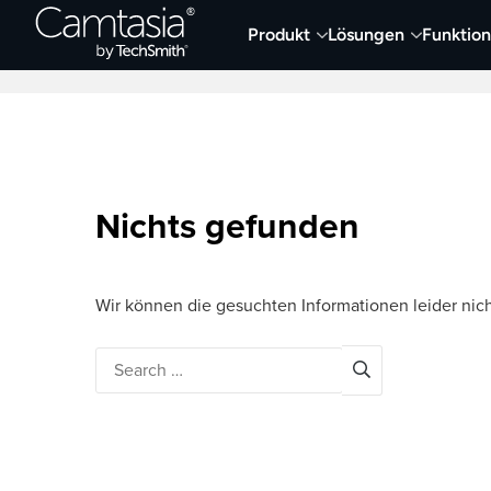
Direkt
Produkt
Lösungen
Funktio
zum
Neueste Artikel
Screen Capture und Auf
Inhalt
Nichts gefunden
Wir können die gesuchten Informationen leider nich
Search
for: