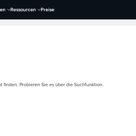
nen
Ressourcen
Preise
nehmen
Video
Visueller Content
Business
t finden. Probieren Sie es über die Suchfunktion.