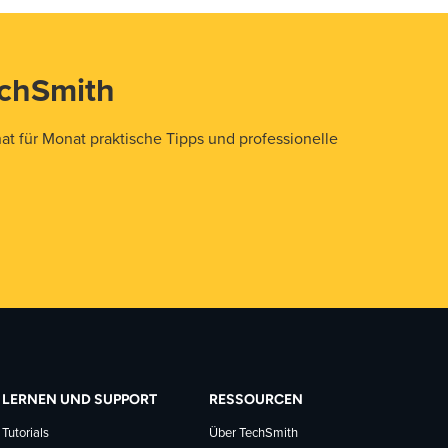
echSmith
t für Monat praktische Tipps und professionelle
LERNEN UND SUPPORT
RESSOURCEN
Tutorials
Über TechSmith