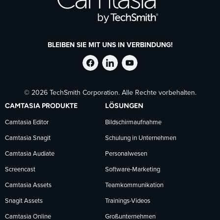
BLEIBEN SIE MIT UNS IN VERBINDUNG!
TechSmith
TechSmith
TechSmith
© 2026 TechSmith Corporation. Alle Rechte vorbehalten.
auf
auf
auf
CAMTASIA PRODUKTE
LÖSUNGEN
Facebook
LinkedIn
YouTube
Camtasia Editor
Bildschirmaufnahme
Camtasia Snagit
Schulung in Unternehmen
folgen
folgen
folgen
Camtasia Audiate
Personalwesen
Screencast
Software-Marketing
Camtasia Assets
Teamkommunikation
Snagit Assets
Trainings-Videos
Camtasia Online
Großunternehmen