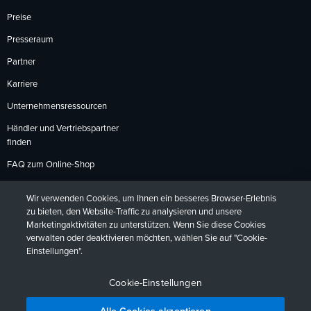
Preise
Presseraum
Partner
Karriere
Unternehmensressourcen
Händler und Vertriebspartner
finden
FAQ zum Online-Shop
Zahlungsmethoden
Wir verwenden Cookies, um Ihnen ein besseres Browser-Erlebnis
Rückgabebedingungen
zu bieten, den Website-Traffic zu analysieren und unsere
Marketingaktivitäten zu unterstützen. Wenn Sie diese Cookies
verwalten oder deaktivieren möchten, wählen Sie auf "Cookie-
Einstellungen".
Datenschutzrichtlinien
Barrierefreiheit
Kontakt
English
Deutsch
Français
Español
日本語
Português
Cookie-Einstellungen