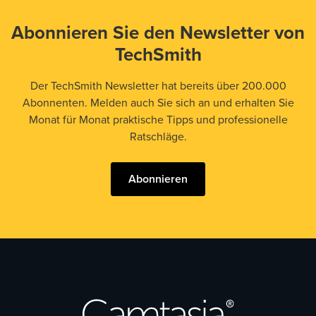
Abonnieren Sie den Newsletter von
TechSmith
Der TechSmith Newsletter hat bereits über 200.000
Abonnenten. Melden auch Sie sich an und erhalten Sie
Monat für Monat praktische Tipps und professionelle
Ratschläge.
Abonnieren