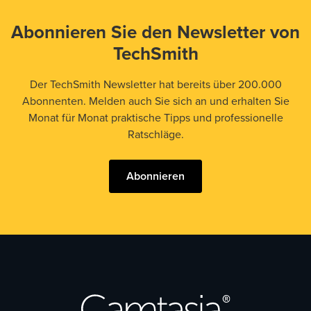
Abonnieren Sie den Newsletter von
TechSmith
Der TechSmith Newsletter hat bereits über 200.000
Abonnenten. Melden auch Sie sich an und erhalten Sie
Monat für Monat praktische Tipps und professionelle
Ratschläge.
Abonnieren