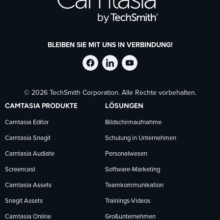
BLEIBEN SIE MIT UNS IN VERBINDUNG!
TechSmith
TechSmith
TechSmith
© 2026 TechSmith Corporation. Alle Rechte vorbehalten.
auf
auf
auf
CAMTASIA PRODUKTE
LÖSUNGEN
Facebook
LinkedIn
YouTube
Camtasia Editor
Bildschirmaufnahme
Camtasia Snagit
Schulung in Unternehmen
folgen
folgen
folgen
Camtasia Audiate
Personalwesen
Screencast
Software-Marketing
Camtasia Assets
Teamkommunikation
Snagit Assets
Trainings-Videos
Camtasia Online
Großunternehmen