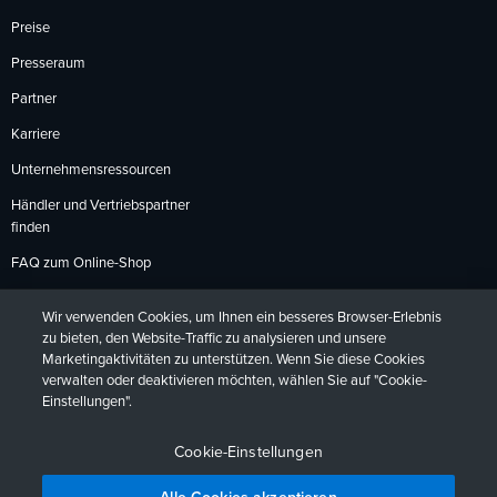
Preise
Presseraum
Partner
Karriere
Unternehmensressourcen
Händler und Vertriebspartner
finden
FAQ zum Online-Shop
Zahlungsmethoden
Wir verwenden Cookies, um Ihnen ein besseres Browser-Erlebnis
Rückgabebedingungen
zu bieten, den Website-Traffic zu analysieren und unsere
Marketingaktivitäten zu unterstützen. Wenn Sie diese Cookies
verwalten oder deaktivieren möchten, wählen Sie auf "Cookie-
Einstellungen".
Datenschutzrichtlinien
Barrierefreiheit
Kontakt
English
Deutsch
Français
Español
日本語
Português
Cookie-Einstellungen