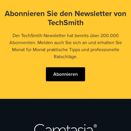
Abonnieren Sie den Newsletter von
TechSmith
Der TechSmith Newsletter hat bereits über 200.000
Abonnenten. Melden auch Sie sich an und erhalten Sie
Monat für Monat praktische Tipps und professionelle
Ratschläge.
Abonnieren