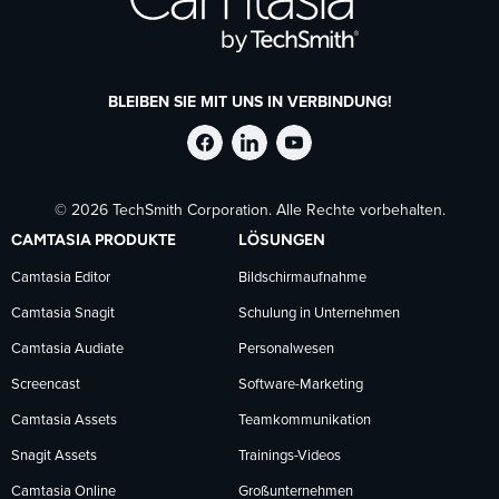
BLEIBEN SIE MIT UNS IN VERBINDUNG!
TechSmith
TechSmith
TechSmith
© 2026 TechSmith Corporation. Alle Rechte vorbehalten.
auf
auf
auf
CAMTASIA PRODUKTE
LÖSUNGEN
Facebook
LinkedIn
YouTube
Camtasia Editor
Bildschirmaufnahme
Camtasia Snagit
Schulung in Unternehmen
folgen
folgen
folgen
Camtasia Audiate
Personalwesen
Screencast
Software-Marketing
Camtasia Assets
Teamkommunikation
Snagit Assets
Trainings-Videos
Camtasia Online
Großunternehmen