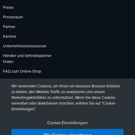
Preise
Presseraum
Partner
Karriere
Unternehmensressourcen
Händler und Vertriebspartner
finden
FAQ zum Online-Shop
Zahlungsmethoden
Wir verwenden Cookies, um Ihnen ein besseres Browser-Erlebnis
Rückgabebedingungen
zu bieten, den Website-Traffic zu analysieren und unsere
Marketingaktivitäten zu unterstützen. Wenn Sie diese Cookies
verwalten oder deaktivieren möchten, wählen Sie auf "Cookie-
Einstellungen".
Datenschutzrichtlinien
Barrierefreiheit
Kontakt
English
Deutsch
Français
Español
日本語
Português
Cookie-Einstellungen