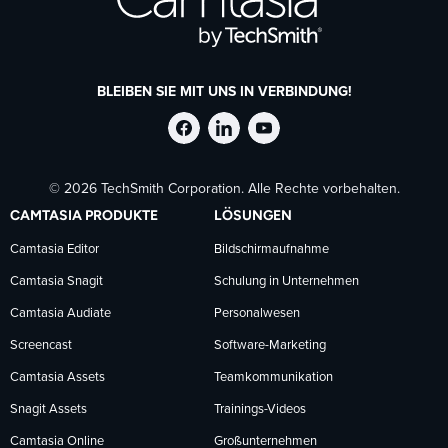
BLEIBEN SIE MIT UNS IN VERBINDUNG!
TechSmith
TechSmith
TechSmith
© 2026 TechSmith Corporation. Alle Rechte vorbehalten.
auf
auf
auf
CAMTASIA PRODUKTE
LÖSUNGEN
Facebook
LinkedIn
YouTube
Camtasia Editor
Bildschirmaufnahme
Camtasia Snagit
Schulung in Unternehmen
folgen
folgen
folgen
Camtasia Audiate
Personalwesen
Screencast
Software-Marketing
Camtasia Assets
Teamkommunikation
Snagit Assets
Trainings-Videos
Camtasia Online
Großunternehmen