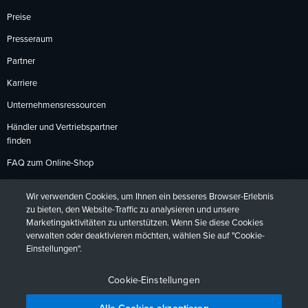
Preise
Presseraum
Partner
Karriere
Unternehmensressourcen
Händler und Vertriebspartner
finden
FAQ zum Online-Shop
Zahlungsmethoden
Wir verwenden Cookies, um Ihnen ein besseres Browser-Erlebnis
Rückgabebedingungen
zu bieten, den Website-Traffic zu analysieren und unsere
Marketingaktivitäten zu unterstützen. Wenn Sie diese Cookies
verwalten oder deaktivieren möchten, wählen Sie auf "Cookie-
Einstellungen".
Datenschutzrichtlinien
Barrierefreiheit
Kontakt
English
Deutsch
Français
Español
日本語
Português
Cookie-Einstellungen