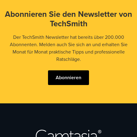
Abonnieren Sie den Newsletter von
TechSmith
Der TechSmith Newsletter hat bereits über 200.000
Abonnenten. Melden auch Sie sich an und erhalten Sie
Monat für Monat praktische Tipps und professionelle
Ratschläge.
Abonnieren