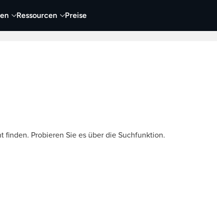
nen
Ressourcen
Preise
nehmen
Video
Visueller Content
Business
t finden. Probieren Sie es über die Suchfunktion.