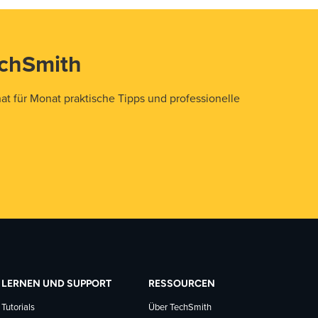
echSmith
t für Monat praktische Tipps und professionelle
LERNEN UND SUPPORT
RESSOURCEN
Tutorials
Über TechSmith