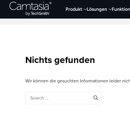
Direkt
Produkt
Lösungen
Funktio
zum
Neueste Artikel
Screen Capture und Auf
Inhalt
Nichts gefunden
Wir können die gesuchten Informationen leider nich
Search
for: