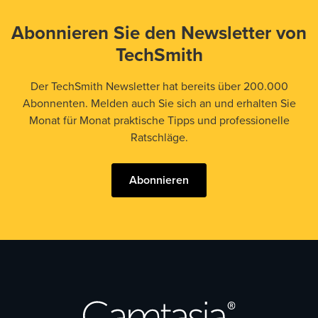
Abonnieren Sie den Newsletter von
TechSmith
Der TechSmith Newsletter hat bereits über 200.000
Abonnenten. Melden auch Sie sich an und erhalten Sie
Monat für Monat praktische Tipps und professionelle
Ratschläge.
Abonnieren