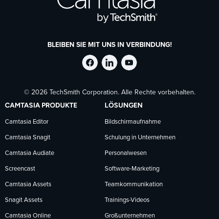
BLEIBEN SIE MIT UNS IN VERBINDUNG!
TechSmith
TechSmith
TechSmith
© 2026 TechSmith Corporation. Alle Rechte vorbehalten.
auf
auf
auf
CAMTASIA PRODUKTE
LÖSUNGEN
Facebook
LinkedIn
YouTube
Camtasia Editor
Bildschirmaufnahme
Camtasia Snagit
Schulung in Unternehmen
folgen
folgen
folgen
Camtasia Audiate
Personalwesen
Screencast
Software-Marketing
Camtasia Assets
Teamkommunikation
Snagit Assets
Trainings-Videos
Camtasia Online
Großunternehmen