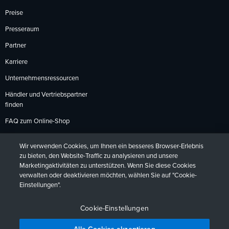
Preise
Presseraum
Partner
Karriere
Unternehmensressourcen
Händler und Vertriebspartner
finden
FAQ zum Online-Shop
Zahlungsmethoden
Wir verwenden Cookies, um Ihnen ein besseres Browser-Erlebnis
Rückgabebedingungen
zu bieten, den Website-Traffic zu analysieren und unsere
Marketingaktivitäten zu unterstützen. Wenn Sie diese Cookies
verwalten oder deaktivieren möchten, wählen Sie auf "Cookie-
Einstellungen".
Datenschutzrichtlinien
Barrierefreiheit
Kontakt
English
Deutsch
Français
Español
日本語
Português
Cookie-Einstellungen