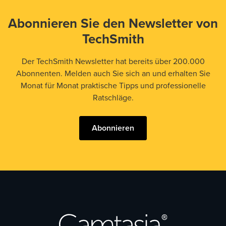
Abonnieren Sie den Newsletter von
TechSmith
Der TechSmith Newsletter hat bereits über 200.000
Abonnenten. Melden auch Sie sich an und erhalten Sie
Monat für Monat praktische Tipps und professionelle
Ratschläge.
Abonnieren