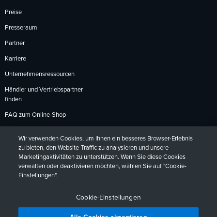
Preise
Presseraum
Partner
Karriere
Unternehmensressourcen
Händler und Vertriebspartner
finden
FAQ zum Online-Shop
Zahlungsmethoden
Wir verwenden Cookies, um Ihnen ein besseres Browser-Erlebnis
Rückgabebedingungen
zu bieten, den Website-Traffic zu analysieren und unsere
Marketingaktivitäten zu unterstützen. Wenn Sie diese Cookies
verwalten oder deaktivieren möchten, wählen Sie auf "Cookie-
Einstellungen".
Datenschutzrichtlinien
Barrierefreiheit
Kontakt
English
Deutsch
Français
Español
日本語
Português
Cookie-Einstellungen