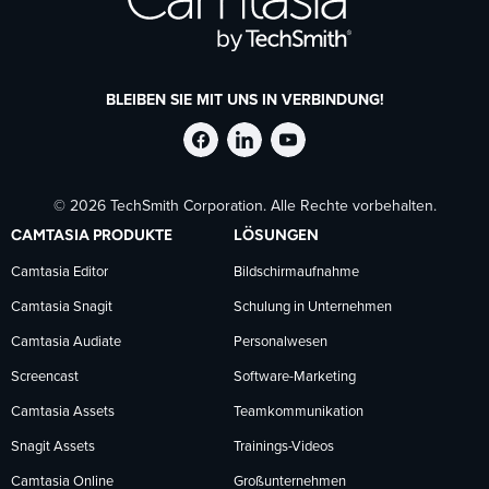
BLEIBEN SIE MIT UNS IN VERBINDUNG!
TechSmith
TechSmith
TechSmith
© 2026 TechSmith Corporation. Alle Rechte vorbehalten.
auf
auf
auf
CAMTASIA PRODUKTE
LÖSUNGEN
Facebook
LinkedIn
YouTube
Camtasia Editor
Bildschirmaufnahme
Camtasia Snagit
Schulung in Unternehmen
folgen
folgen
folgen
Camtasia Audiate
Personalwesen
Screencast
Software-Marketing
Camtasia Assets
Teamkommunikation
Snagit Assets
Trainings-Videos
Camtasia Online
Großunternehmen