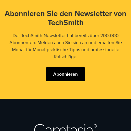
Abonnieren Sie den Newsletter von
TechSmith
Der TechSmith Newsletter hat bereits über 200.000
Abonnenten. Melden auch Sie sich an und erhalten Sie
Monat für Monat praktische Tipps und professionelle
Ratschläge.
Abonnieren