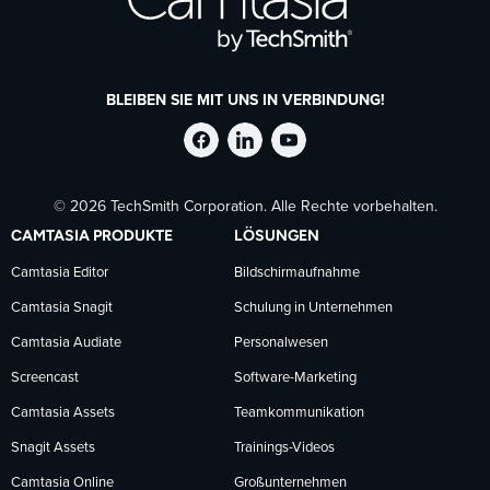
BLEIBEN SIE MIT UNS IN VERBINDUNG!
TechSmith
TechSmith
TechSmith
© 2026 TechSmith Corporation. Alle Rechte vorbehalten.
auf
auf
auf
CAMTASIA PRODUKTE
LÖSUNGEN
Facebook
LinkedIn
YouTube
Camtasia Editor
Bildschirmaufnahme
Camtasia Snagit
Schulung in Unternehmen
folgen
folgen
folgen
Camtasia Audiate
Personalwesen
Screencast
Software-Marketing
Camtasia Assets
Teamkommunikation
Snagit Assets
Trainings-Videos
Camtasia Online
Großunternehmen