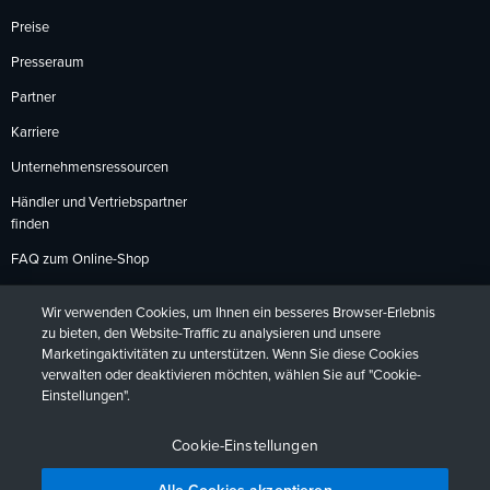
Preise
Presseraum
Partner
Karriere
Unternehmensressourcen
Händler und Vertriebspartner
finden
FAQ zum Online-Shop
Zahlungsmethoden
Wir verwenden Cookies, um Ihnen ein besseres Browser-Erlebnis
Rückgabebedingungen
zu bieten, den Website-Traffic zu analysieren und unsere
Marketingaktivitäten zu unterstützen. Wenn Sie diese Cookies
verwalten oder deaktivieren möchten, wählen Sie auf "Cookie-
Einstellungen".
Datenschutzrichtlinien
Barrierefreiheit
Kontakt
English
Deutsch
Français
Español
日本語
Português
Cookie-Einstellungen