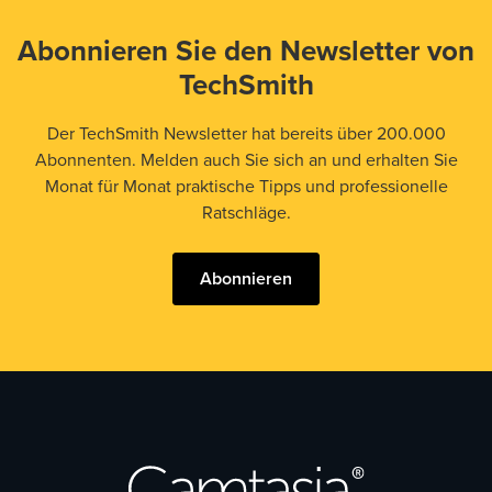
Abonnieren Sie den Newsletter von
TechSmith
Der TechSmith Newsletter hat bereits über 200.000
Abonnenten. Melden auch Sie sich an und erhalten Sie
Monat für Monat praktische Tipps und professionelle
Ratschläge.
Abonnieren