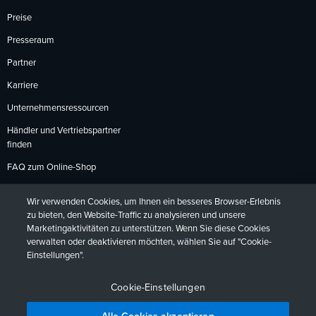
Preise
Presseraum
Partner
Karriere
Unternehmensressourcen
Händler und Vertriebspartner
finden
FAQ zum Online-Shop
Zahlungsmethoden
Wir verwenden Cookies, um Ihnen ein besseres Browser-Erlebnis
Rückgabebedingungen
zu bieten, den Website-Traffic zu analysieren und unsere
Marketingaktivitäten zu unterstützen. Wenn Sie diese Cookies
verwalten oder deaktivieren möchten, wählen Sie auf "Cookie-
Einstellungen".
Datenschutzrichtlinien
Barrierefreiheit
Kontakt
English
Deutsch
Français
Español
日本語
Português
Cookie-Einstellungen