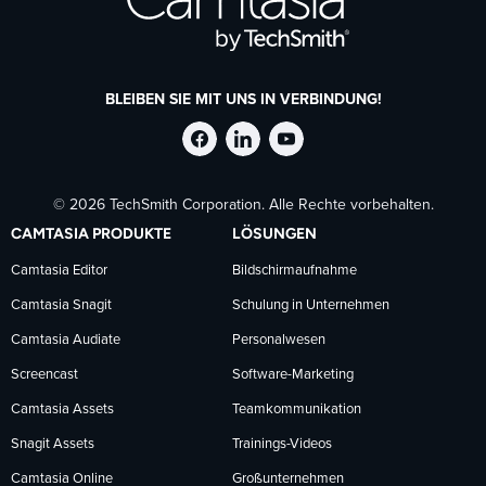
BLEIBEN SIE MIT UNS IN VERBINDUNG!
TechSmith
TechSmith
TechSmith
© 2026 TechSmith Corporation. Alle Rechte vorbehalten.
auf
auf
auf
CAMTASIA PRODUKTE
LÖSUNGEN
Facebook
LinkedIn
YouTube
Camtasia Editor
Bildschirmaufnahme
Camtasia Snagit
Schulung in Unternehmen
folgen
folgen
folgen
Camtasia Audiate
Personalwesen
Screencast
Software-Marketing
Camtasia Assets
Teamkommunikation
Snagit Assets
Trainings-Videos
Camtasia Online
Großunternehmen