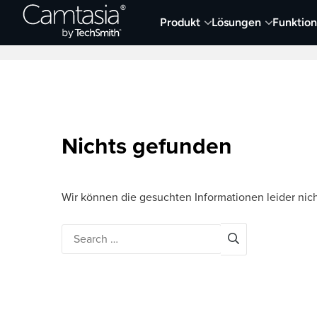
Direkt
Produkt
Lösungen
Funktio
zum
Neueste Artikel
Screen Capture und Auf
Inhalt
Nichts gefunden
Wir können die gesuchten Informationen leider nich
Search
for: