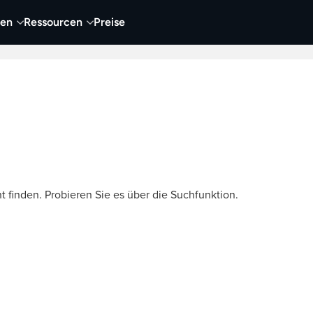
nen
Ressourcen
Preise
nehmen
Video
Visueller Content
Business
t finden. Probieren Sie es über die Suchfunktion.