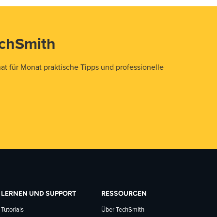
echSmith
t für Monat praktische Tipps und professionelle
LERNEN UND SUPPORT
RESSOURCEN
Tutorials
Über TechSmith