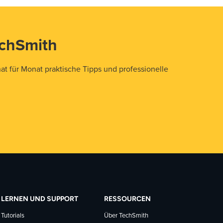
echSmith
t für Monat praktische Tipps und professionelle
LERNEN UND SUPPORT
RESSOURCEN
Tutorials
Über TechSmith