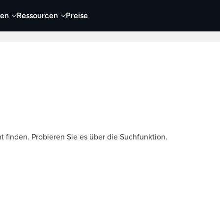
nen
Ressourcen
Preise
nehmen
Video
Visueller Content
Business
t finden. Probieren Sie es über die Suchfunktion.