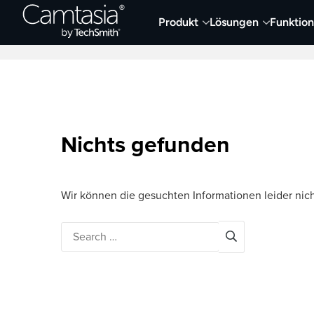
Direkt
Produkt
Lösungen
Funktio
zum
Neueste Artikel
Screen Capture und Auf
Inhalt
Nichts gefunden
Wir können die gesuchten Informationen leider nich
Search
for: