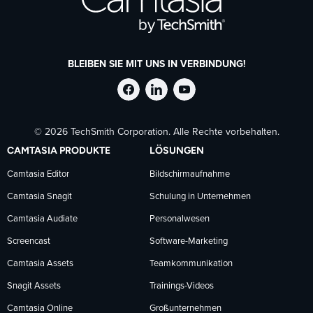
BLEIBEN SIE MIT UNS IN VERBINDUNG!
TechSmith
TechSmith
TechSmith
© 2026 TechSmith Corporation. Alle Rechte vorbehalten.
auf
auf
auf
CAMTASIA PRODUKTE
LÖSUNGEN
Facebook
LinkedIn
YouTube
Camtasia Editor
Bildschirmaufnahme
Camtasia Snagit
Schulung in Unternehmen
folgen
folgen
folgen
Camtasia Audiate
Personalwesen
Screencast
Software-Marketing
Camtasia Assets
Teamkommunikation
Snagit Assets
Trainings-Videos
Camtasia Online
Großunternehmen