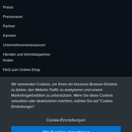
Preise
Presseraum
Partner
Karriere
Unternehmensressourcen
Händler und Vertriebspartner
finden
FAQ zum Online-Shop
Zahlungsmethoden
Wir verwenden Cookies, um Ihnen ein besseres Browser-Erlebnis
Rückgabebedingungen
zu bieten, den Website-Traffic zu analysieren und unsere
Marketingaktivitäten zu unterstützen. Wenn Sie diese Cookies
verwalten oder deaktivieren möchten, wählen Sie auf "Cookie-
Einstellungen".
Datenschutzrichtlinien
Barrierefreiheit
Kontakt
English
Deutsch
Français
Español
日本語
Português
Cookie-Einstellungen