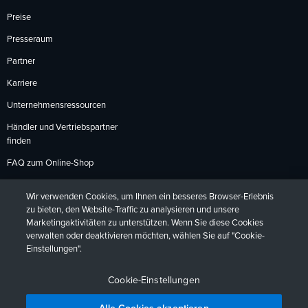
Preise
Presseraum
Partner
Karriere
Unternehmensressourcen
Händler und Vertriebspartner
finden
FAQ zum Online-Shop
Zahlungsmethoden
Wir verwenden Cookies, um Ihnen ein besseres Browser-Erlebnis
Rückgabebedingungen
zu bieten, den Website-Traffic zu analysieren und unsere
Marketingaktivitäten zu unterstützen. Wenn Sie diese Cookies
verwalten oder deaktivieren möchten, wählen Sie auf "Cookie-
Einstellungen".
Datenschutzrichtlinien
Barrierefreiheit
Kontakt
English
Deutsch
Français
Español
日本語
Português
Cookie-Einstellungen