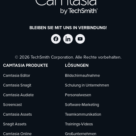
BLEIBEN SIE MIT UNS IN VERBINDUNG!
TechSmith
TechSmith
TechSmith
© 2026 TechSmith Corporation. Alle Rechte vorbehalten.
auf
auf
auf
CAMTASIA PRODUKTE
LÖSUNGEN
Facebook
LinkedIn
YouTube
Camtasia Editor
Bildschirmaufnahme
Camtasia Snagit
Schulung in Unternehmen
folgen
folgen
folgen
Camtasia Audiate
Personalwesen
Screencast
Software-Marketing
Camtasia Assets
Teamkommunikation
Snagit Assets
Trainings-Videos
Camtasia Online
Großunternehmen