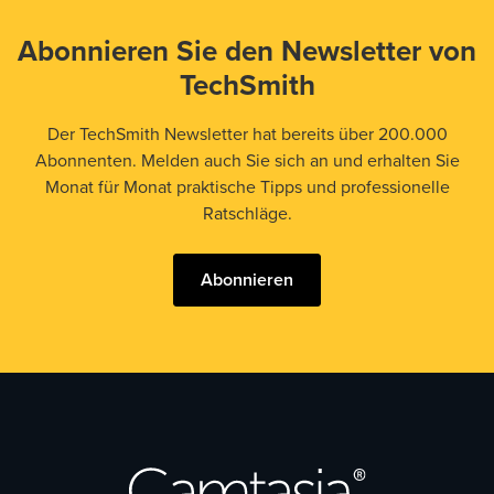
Abonnieren Sie den Newsletter von
TechSmith
Der TechSmith Newsletter hat bereits über 200.000
Abonnenten. Melden auch Sie sich an und erhalten Sie
Monat für Monat praktische Tipps und professionelle
Ratschläge.
Abonnieren