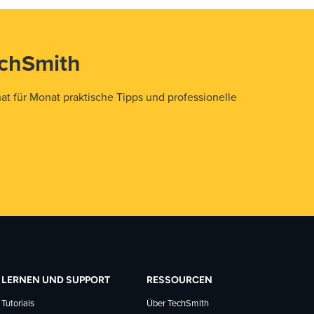
echSmith
t für Monat praktische Tipps und professionelle
LERNEN UND SUPPORT
RESSOURCEN
Tutorials
Über TechSmith