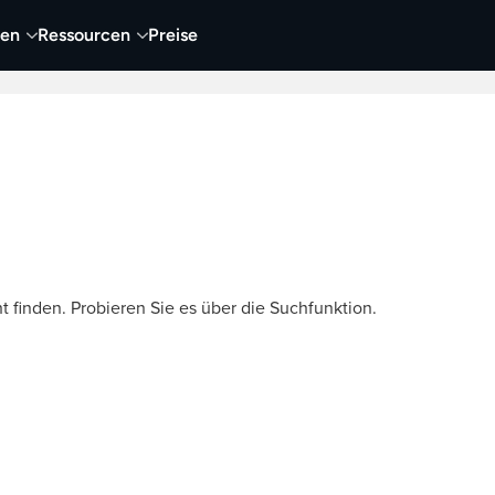
nen
Ressourcen
Preise
nehmen
Video
Visueller Content
Business
t finden. Probieren Sie es über die Suchfunktion.