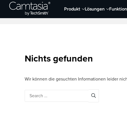
Direkt
Produkt
Lösungen
Funktio
zum
Neueste Artikel
Screen Capture und Auf
Inhalt
Nichts gefunden
Wir können die gesuchten Informationen leider nich
Search
for: