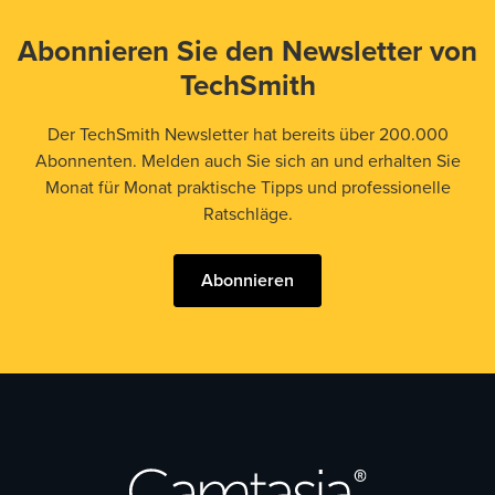
Abonnieren Sie den Newsletter von
TechSmith
Der TechSmith Newsletter hat bereits über 200.000
Abonnenten. Melden auch Sie sich an und erhalten Sie
Monat für Monat praktische Tipps und professionelle
Ratschläge.
Abonnieren