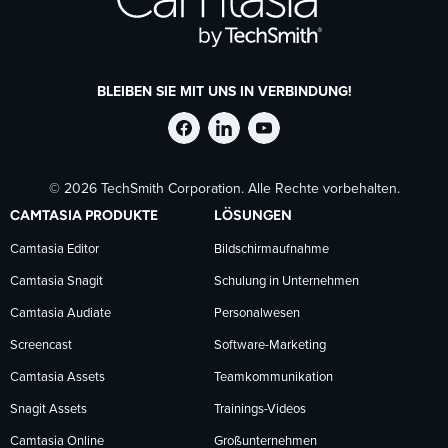
BLEIBEN SIE MIT UNS IN VERBINDUNG!
TechSmith
TechSmith
TechSmith
© 2026 TechSmith Corporation. Alle Rechte vorbehalten.
auf
auf
auf
CAMTASIA PRODUKTE
LÖSUNGEN
Facebook
LinkedIn
YouTube
Camtasia Editor
Bildschirmaufnahme
Camtasia Snagit
Schulung in Unternehmen
folgen
folgen
folgen
Camtasia Audiate
Personalwesen
Screencast
Software-Marketing
Camtasia Assets
Teamkommunikation
Snagit Assets
Trainings-Videos
Camtasia Online
Großunternehmen