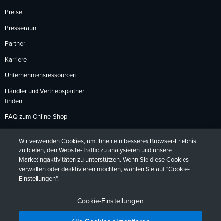
Preise
Presseraum
Partner
Karriere
Unternehmensressourcen
Händler und Vertriebspartner
finden
FAQ zum Online-Shop
Zahlungsmethoden
Wir verwenden Cookies, um Ihnen ein besseres Browser-Erlebnis
Rückgabebedingungen
zu bieten, den Website-Traffic zu analysieren und unsere
Marketingaktivitäten zu unterstützen. Wenn Sie diese Cookies
verwalten oder deaktivieren möchten, wählen Sie auf "Cookie-
Einstellungen".
Datenschutzrichtlinien
Barrierefreiheit
Kontakt
English
Deutsch
Français
Español
日本語
Português
Cookie-Einstellungen