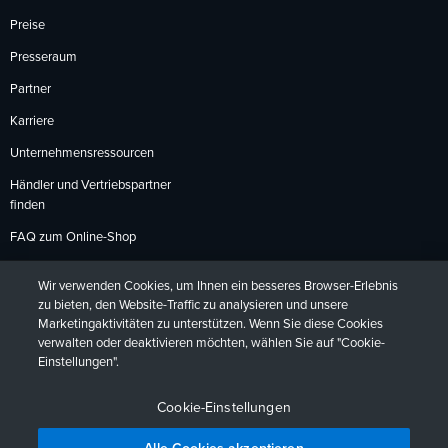
Preise
Presseraum
Partner
Karriere
Unternehmensressourcen
Händler und Vertriebspartner
finden
FAQ zum Online-Shop
Zahlungsmethoden
Wir verwenden Cookies, um Ihnen ein besseres Browser-Erlebnis
Rückgabebedingungen
zu bieten, den Website-Traffic zu analysieren und unsere
Marketingaktivitäten zu unterstützen. Wenn Sie diese Cookies
verwalten oder deaktivieren möchten, wählen Sie auf "Cookie-
Einstellungen".
Datenschutzrichtlinien
Barrierefreiheit
Kontakt
English
Deutsch
Français
Español
日本語
Português
Cookie-Einstellungen