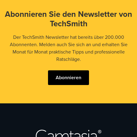
Abonnieren Sie den Newsletter von
TechSmith
Der TechSmith Newsletter hat bereits über 200.000
Abonnenten. Melden auch Sie sich an und erhalten Sie
Monat für Monat praktische Tipps und professionelle
Ratschläge.
Abonnieren