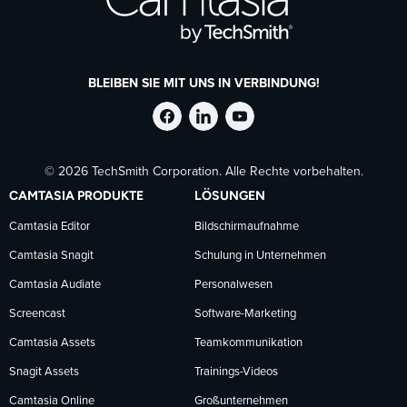
BLEIBEN SIE MIT UNS IN VERBINDUNG!
TechSmith
TechSmith
TechSmith
© 2026 TechSmith Corporation. Alle Rechte vorbehalten.
auf
auf
auf
CAMTASIA PRODUKTE
LÖSUNGEN
Facebook
LinkedIn
YouTube
Camtasia Editor
Bildschirmaufnahme
Camtasia Snagit
Schulung in Unternehmen
folgen
folgen
folgen
Camtasia Audiate
Personalwesen
Screencast
Software-Marketing
Camtasia Assets
Teamkommunikation
Snagit Assets
Trainings-Videos
Camtasia Online
Großunternehmen