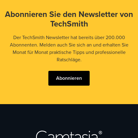
Abonnieren Sie den Newsletter von
TechSmith
Der TechSmith Newsletter hat bereits über 200.000
Abonnenten. Melden auch Sie sich an und erhalten Sie
Monat für Monat praktische Tipps und professionelle
Ratschläge.
Abonnieren