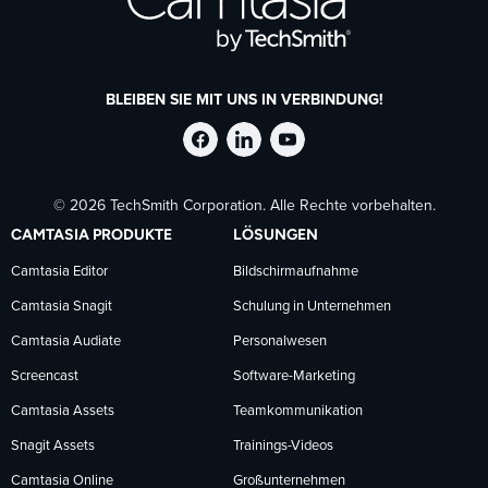
BLEIBEN SIE MIT UNS IN VERBINDUNG!
TechSmith
TechSmith
TechSmith
© 2026 TechSmith Corporation. Alle Rechte vorbehalten.
auf
auf
auf
CAMTASIA PRODUKTE
LÖSUNGEN
Facebook
LinkedIn
YouTube
Camtasia Editor
Bildschirmaufnahme
Camtasia Snagit
Schulung in Unternehmen
folgen
folgen
folgen
Camtasia Audiate
Personalwesen
Screencast
Software-Marketing
Camtasia Assets
Teamkommunikation
Snagit Assets
Trainings-Videos
Camtasia Online
Großunternehmen