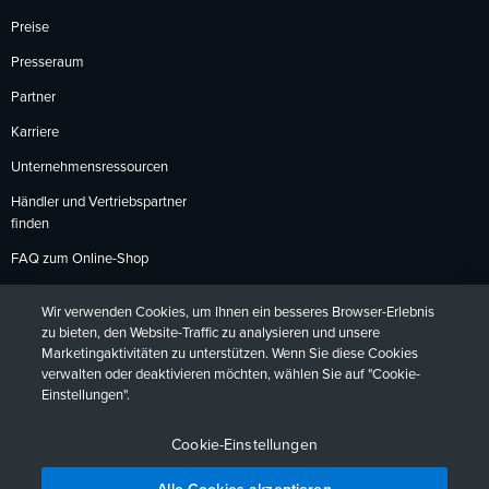
Preise
Presseraum
Partner
Karriere
Unternehmensressourcen
Händler und Vertriebspartner
finden
FAQ zum Online-Shop
Zahlungsmethoden
Wir verwenden Cookies, um Ihnen ein besseres Browser-Erlebnis
Rückgabebedingungen
zu bieten, den Website-Traffic zu analysieren und unsere
Marketingaktivitäten zu unterstützen. Wenn Sie diese Cookies
verwalten oder deaktivieren möchten, wählen Sie auf "Cookie-
Einstellungen".
Datenschutzrichtlinien
Barrierefreiheit
Kontakt
English
Deutsch
Français
Español
日本語
Português
Cookie-Einstellungen