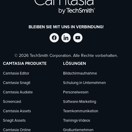
BLEIBEN SIE MIT UNS IN VERBINDUNG!
TechSmith
TechSmith
TechSmith
© 2026 TechSmith Corporation. Alle Rechte vorbehalten.
auf
auf
auf
CAMTASIA PRODUKTE
LÖSUNGEN
Facebook
LinkedIn
YouTube
Camtasia Editor
Bildschirmaufnahme
Camtasia Snagit
Schulung in Unternehmen
folgen
folgen
folgen
Camtasia Audiate
Personalwesen
Screencast
Software-Marketing
Camtasia Assets
Teamkommunikation
Snagit Assets
Trainings-Videos
Camtasia Online
Großunternehmen