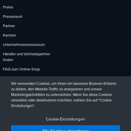
Preise
Presseraum
Partner
Karriere
Unternehmensressourcen
Händler und Vertriebspartner
finden
FAQ zum Online-Shop
Zahlungsmethoden
Wir verwenden Cookies, um Ihnen ein besseres Browser-Erlebnis
Rückgabebedingungen
zu bieten, den Website-Traffic zu analysieren und unsere
Marketingaktivitäten zu unterstützen. Wenn Sie diese Cookies
verwalten oder deaktivieren möchten, wählen Sie auf "Cookie-
Einstellungen".
Datenschutzrichtlinien
Barrierefreiheit
Kontakt
English
Deutsch
Français
Español
日本語
Português
Cookie-Einstellungen