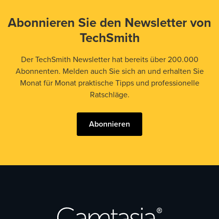
Abonnieren Sie den Newsletter von
TechSmith
Der TechSmith Newsletter hat bereits über 200.000
Abonnenten. Melden auch Sie sich an und erhalten Sie
Monat für Monat praktische Tipps und professionelle
Ratschläge.
Abonnieren