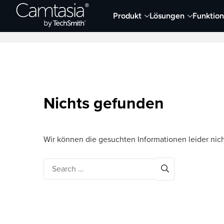
Direkt
Produkt
Lösungen
Funktio
zum
Neueste Artikel
Screen Capture und Auf
Inhalt
Nichts gefunden
Wir können die gesuchten Informationen leider nich
Search
for: