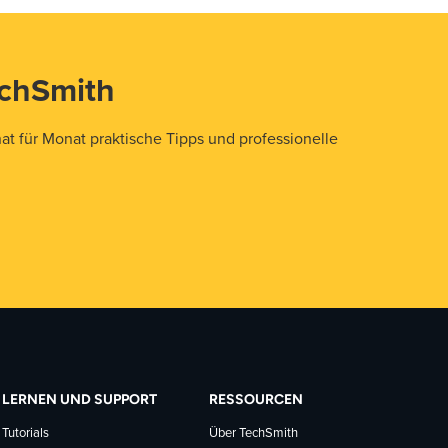
echSmith
t für Monat praktische Tipps und professionelle
LERNEN UND SUPPORT
RESSOURCEN
Tutorials
Über TechSmith