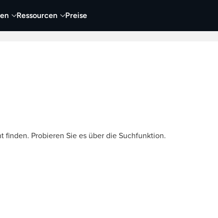
nen
Ressourcen
Preise
nehmen
Video
Visueller Content
Business
t finden. Probieren Sie es über die Suchfunktion.