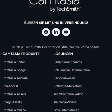
BLEIBEN SIE MIT UNS IN VERBINDUNG!
TechSmith
TechSmith
TechSmith
© 2026 TechSmith Corporation. Alle Rechte vorbehalten.
auf
auf
auf
CAMTASIA PRODUKTE
LÖSUNGEN
Facebook
LinkedIn
YouTube
Camtasia Editor
Bildschirmaufnahme
Camtasia Snagit
Schulung in Unternehmen
folgen
folgen
folgen
Camtasia Audiate
Personalwesen
Screencast
Software-Marketing
Camtasia Assets
Teamkommunikation
Snagit Assets
Trainings-Videos
Camtasia Online
Großunternehmen