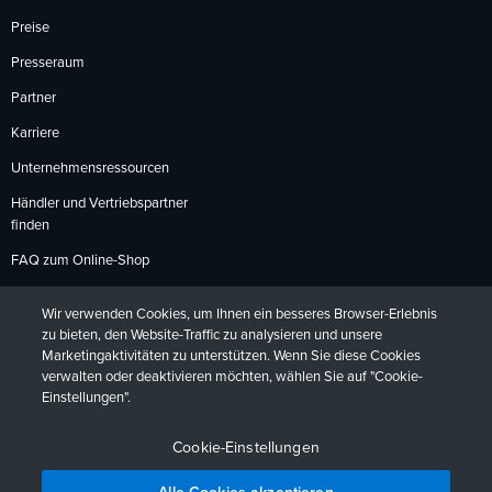
Preise
Presseraum
Partner
Karriere
Unternehmensressourcen
Händler und Vertriebspartner
finden
FAQ zum Online-Shop
Zahlungsmethoden
Wir verwenden Cookies, um Ihnen ein besseres Browser-Erlebnis
Rückgabebedingungen
zu bieten, den Website-Traffic zu analysieren und unsere
Marketingaktivitäten zu unterstützen. Wenn Sie diese Cookies
verwalten oder deaktivieren möchten, wählen Sie auf "Cookie-
Einstellungen".
Datenschutzrichtlinien
Barrierefreiheit
Kontakt
English
Deutsch
Français
Español
日本語
Português
Cookie-Einstellungen