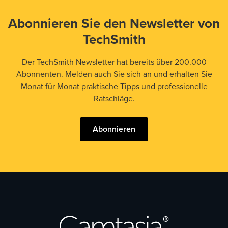
Abonnieren Sie den Newsletter von
TechSmith
Der TechSmith Newsletter hat bereits über 200.000
Abonnenten. Melden auch Sie sich an und erhalten Sie
Monat für Monat praktische Tipps und professionelle
Ratschläge.
Abonnieren