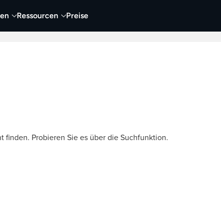
nen
Ressourcen
Preise
nehmen
Video
Visueller Content
Business
t finden. Probieren Sie es über die Suchfunktion.