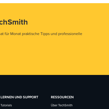
echSmith
t für Monat praktische Tipps und professionelle
LERNEN UND SUPPORT
RESSOURCEN
Tutorials
Über TechSmith