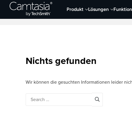
Direkt
Produkt
Lösungen
Funktio
zum
Neueste Artikel
Screen Capture und Auf
Inhalt
Nichts gefunden
Wir können die gesuchten Informationen leider nich
Search
for: