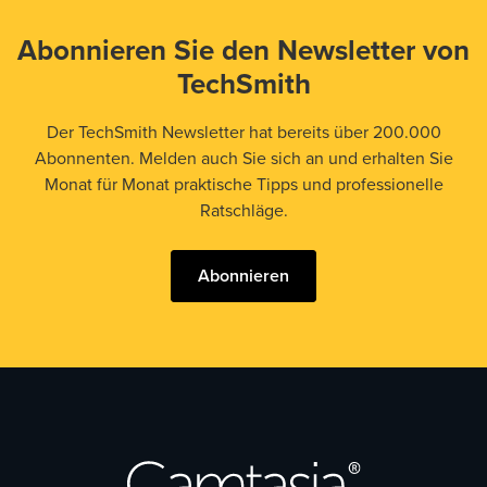
Abonnieren Sie den Newsletter von
TechSmith
Der TechSmith Newsletter hat bereits über 200.000
Abonnenten. Melden auch Sie sich an und erhalten Sie
Monat für Monat praktische Tipps und professionelle
Ratschläge.
Abonnieren