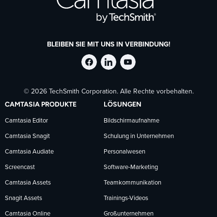
BLEIBEN SIE MIT UNS IN VERBINDUNG!
TechSmith
TechSmith
TechSmith
© 2026 TechSmith Corporation. Alle Rechte vorbehalten.
auf
auf
auf
CAMTASIA PRODUKTE
LÖSUNGEN
Facebook
LinkedIn
YouTube
Camtasia Editor
Bildschirmaufnahme
Camtasia Snagit
Schulung in Unternehmen
folgen
folgen
folgen
Camtasia Audiate
Personalwesen
Screencast
Software-Marketing
Camtasia Assets
Teamkommunikation
Snagit Assets
Trainings-Videos
Camtasia Online
Großunternehmen