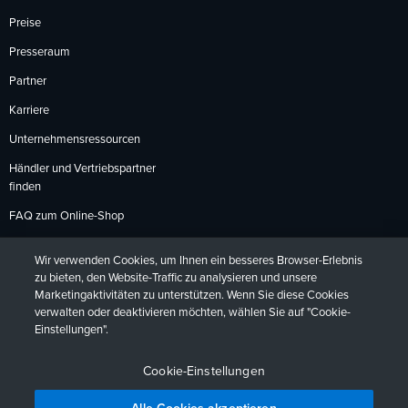
Preise
Presseraum
Partner
Karriere
Unternehmensressourcen
Händler und Vertriebspartner
finden
FAQ zum Online-Shop
Zahlungsmethoden
Wir verwenden Cookies, um Ihnen ein besseres Browser-Erlebnis
Rückgabebedingungen
zu bieten, den Website-Traffic zu analysieren und unsere
Marketingaktivitäten zu unterstützen. Wenn Sie diese Cookies
verwalten oder deaktivieren möchten, wählen Sie auf "Cookie-
Einstellungen".
Datenschutzrichtlinien
Barrierefreiheit
Kontakt
English
Deutsch
Français
Español
日本語
Português
Cookie-Einstellungen