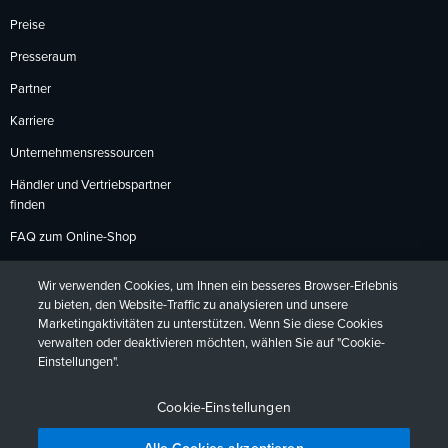
Preise
Presseraum
Partner
Karriere
Unternehmensressourcen
Händler und Vertriebspartner
finden
FAQ zum Online-Shop
Zahlungsmethoden
Wir verwenden Cookies, um Ihnen ein besseres Browser-Erlebnis
Rückgabebedingungen
zu bieten, den Website-Traffic zu analysieren und unsere
Marketingaktivitäten zu unterstützen. Wenn Sie diese Cookies
verwalten oder deaktivieren möchten, wählen Sie auf "Cookie-
Einstellungen".
Datenschutzrichtlinien
Barrierefreiheit
Kontakt
English
Deutsch
Français
Español
日本語
Português
Cookie-Einstellungen