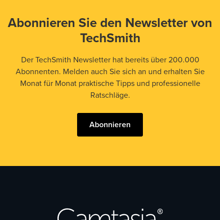
Abonnieren Sie den Newsletter von
TechSmith
Der TechSmith Newsletter hat bereits über 200.000
Abonnenten. Melden auch Sie sich an und erhalten Sie
Monat für Monat praktische Tipps und professionelle
Ratschläge.
Abonnieren