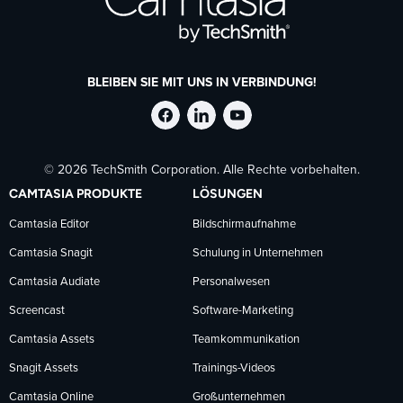
BLEIBEN SIE MIT UNS IN VERBINDUNG!
TechSmith
TechSmith
TechSmith
© 2026 TechSmith Corporation. Alle Rechte vorbehalten.
auf
auf
auf
CAMTASIA PRODUKTE
LÖSUNGEN
Facebook
LinkedIn
YouTube
Camtasia Editor
Bildschirmaufnahme
Camtasia Snagit
Schulung in Unternehmen
folgen
folgen
folgen
Camtasia Audiate
Personalwesen
Screencast
Software-Marketing
Camtasia Assets
Teamkommunikation
Snagit Assets
Trainings-Videos
Camtasia Online
Großunternehmen