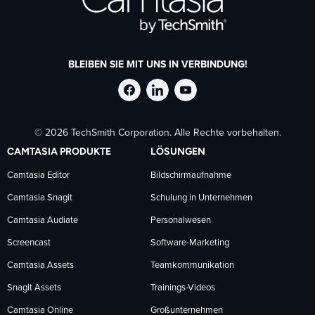
BLEIBEN SIE MIT UNS IN VERBINDUNG!
TechSmith
TechSmith
TechSmith
© 2026 TechSmith Corporation. Alle Rechte vorbehalten.
auf
auf
auf
CAMTASIA PRODUKTE
LÖSUNGEN
Facebook
LinkedIn
YouTube
Camtasia Editor
Bildschirmaufnahme
Camtasia Snagit
Schulung in Unternehmen
folgen
folgen
folgen
Camtasia Audiate
Personalwesen
Screencast
Software-Marketing
Camtasia Assets
Teamkommunikation
Snagit Assets
Trainings-Videos
Camtasia Online
Großunternehmen