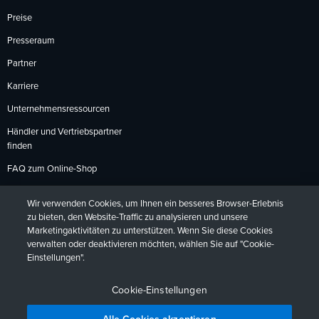
Preise
Presseraum
Partner
Karriere
Unternehmensressourcen
Händler und Vertriebspartner
finden
FAQ zum Online-Shop
Zahlungsmethoden
Wir verwenden Cookies, um Ihnen ein besseres Browser-Erlebnis
Rückgabebedingungen
zu bieten, den Website-Traffic zu analysieren und unsere
Marketingaktivitäten zu unterstützen. Wenn Sie diese Cookies
verwalten oder deaktivieren möchten, wählen Sie auf "Cookie-
Einstellungen".
Datenschutzrichtlinien
Barrierefreiheit
Kontakt
English
Deutsch
Français
Español
日本語
Português
Cookie-Einstellungen