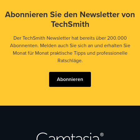
Abonnieren Sie den Newsletter von
TechSmith
Der TechSmith Newsletter hat bereits über 200.000
Abonnenten. Melden auch Sie sich an und erhalten Sie
Monat für Monat praktische Tipps und professionelle
Ratschläge.
Abonnieren