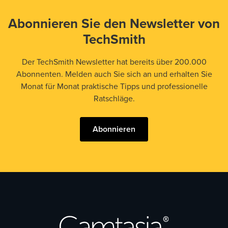
Abonnieren Sie den Newsletter von
TechSmith
Der TechSmith Newsletter hat bereits über 200.000
Abonnenten. Melden auch Sie sich an und erhalten Sie
Monat für Monat praktische Tipps und professionelle
Ratschläge.
Abonnieren