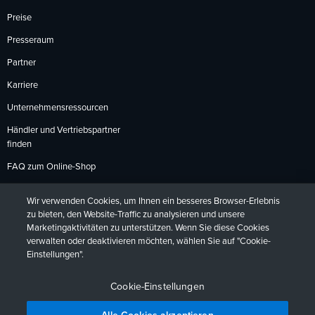
Preise
Presseraum
Partner
Karriere
Unternehmensressourcen
Händler und Vertriebspartner
finden
FAQ zum Online-Shop
Zahlungsmethoden
Wir verwenden Cookies, um Ihnen ein besseres Browser-Erlebnis
Rückgabebedingungen
zu bieten, den Website-Traffic zu analysieren und unsere
Marketingaktivitäten zu unterstützen. Wenn Sie diese Cookies
verwalten oder deaktivieren möchten, wählen Sie auf "Cookie-
Einstellungen".
Datenschutzrichtlinien
Barrierefreiheit
Kontakt
English
Deutsch
Français
Español
日本語
Português
Cookie-Einstellungen