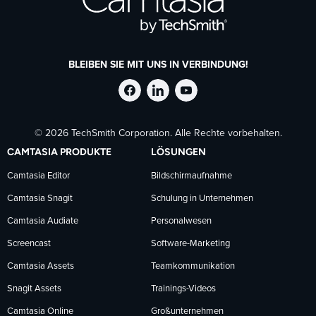
BLEIBEN SIE MIT UNS IN VERBINDUNG!
TechSmith
TechSmith
TechSmith
© 2026 TechSmith Corporation. Alle Rechte vorbehalten.
auf
auf
auf
CAMTASIA PRODUKTE
LÖSUNGEN
Facebook
LinkedIn
YouTube
Camtasia Editor
Bildschirmaufnahme
Camtasia Snagit
Schulung in Unternehmen
folgen
folgen
folgen
Camtasia Audiate
Personalwesen
Screencast
Software-Marketing
Camtasia Assets
Teamkommunikation
Snagit Assets
Trainings-Videos
Camtasia Online
Großunternehmen