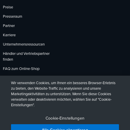
Preise
Presseraum
Partner
Karriere
Unternehmensressourcen
Händler und Vertriebspartner
finden
FAQ zum Online-Shop
Zahlungsmethoden
Wir verwenden Cookies, um Ihnen ein besseres Browser-Erlebnis
Rückgabebedingungen
zu bieten, den Website-Traffic zu analysieren und unsere
Marketingaktivitäten zu unterstützen. Wenn Sie diese Cookies
verwalten oder deaktivieren möchten, wählen Sie auf "Cookie-
Einstellungen".
Datenschutzrichtlinien
Barrierefreiheit
Kontakt
English
Deutsch
Français
Español
日本語
Português
Cookie-Einstellungen