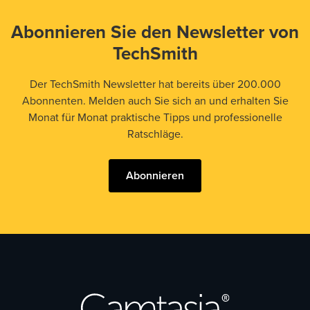
Abonnieren Sie den Newsletter von
TechSmith
Der TechSmith Newsletter hat bereits über 200.000
Abonnenten. Melden auch Sie sich an und erhalten Sie
Monat für Monat praktische Tipps und professionelle
Ratschläge.
Abonnieren