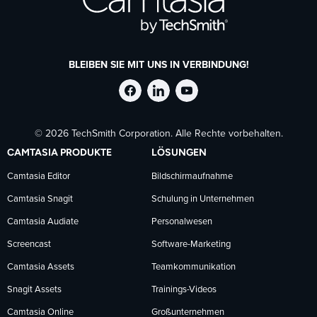
BLEIBEN SIE MIT UNS IN VERBINDUNG!
TechSmith
TechSmith
TechSmith
© 2026 TechSmith Corporation. Alle Rechte vorbehalten.
auf
auf
auf
CAMTASIA PRODUKTE
LÖSUNGEN
Facebook
LinkedIn
YouTube
Camtasia Editor
Bildschirmaufnahme
Camtasia Snagit
Schulung in Unternehmen
folgen
folgen
folgen
Camtasia Audiate
Personalwesen
Screencast
Software-Marketing
Camtasia Assets
Teamkommunikation
Snagit Assets
Trainings-Videos
Camtasia Online
Großunternehmen