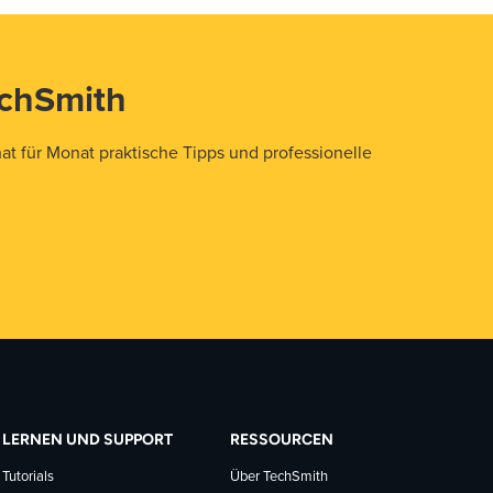
echSmith
t für Monat praktische Tipps und professionelle
LERNEN UND SUPPORT
RESSOURCEN
Tutorials
Über TechSmith