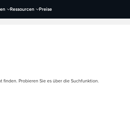
nen
Ressourcen
Preise
nehmen
Video
Visueller Content
Business
t finden. Probieren Sie es über die Suchfunktion.