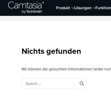
Direkt
Produkt
Lösungen
Funktio
zum
Neueste Artikel
Screen Capture und Auf
Inhalt
Nichts gefunden
Wir können die gesuchten Informationen leider nich
Search
for: