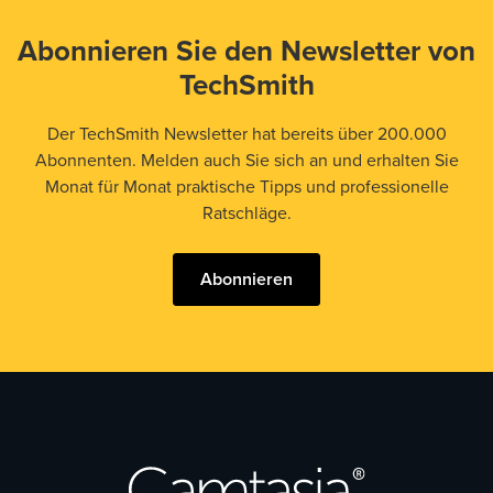
Abonnieren Sie den Newsletter von
TechSmith
Der TechSmith Newsletter hat bereits über 200.000
Abonnenten. Melden auch Sie sich an und erhalten Sie
Monat für Monat praktische Tipps und professionelle
Ratschläge.
Abonnieren