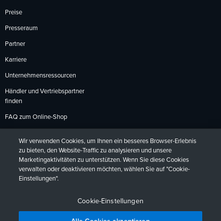
Preise
Presseraum
Partner
Karriere
Unternehmensressourcen
Händler und Vertriebspartner
finden
FAQ zum Online-Shop
Zahlungsmethoden
Wir verwenden Cookies, um Ihnen ein besseres Browser-Erlebnis
Rückgabebedingungen
zu bieten, den Website-Traffic zu analysieren und unsere
Marketingaktivitäten zu unterstützen. Wenn Sie diese Cookies
verwalten oder deaktivieren möchten, wählen Sie auf "Cookie-
Einstellungen".
Datenschutzrichtlinien
Barrierefreiheit
Kontakt
English
Deutsch
Français
Español
日本語
Português
Cookie-Einstellungen