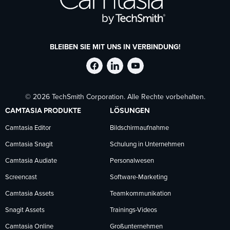
BLEIBEN SIE MIT UNS IN VERBINDUNG!
TechSmith
TechSmith
TechSmith
© 2026 TechSmith Corporation. Alle Rechte vorbehalten.
auf
auf
auf
CAMTASIA PRODUKTE
LÖSUNGEN
Facebook
LinkedIn
YouTube
Camtasia Editor
Bildschirmaufnahme
Camtasia Snagit
Schulung in Unternehmen
folgen
folgen
folgen
Camtasia Audiate
Personalwesen
Screencast
Software-Marketing
Camtasia Assets
Teamkommunikation
Snagit Assets
Trainings-Videos
Camtasia Online
Großunternehmen