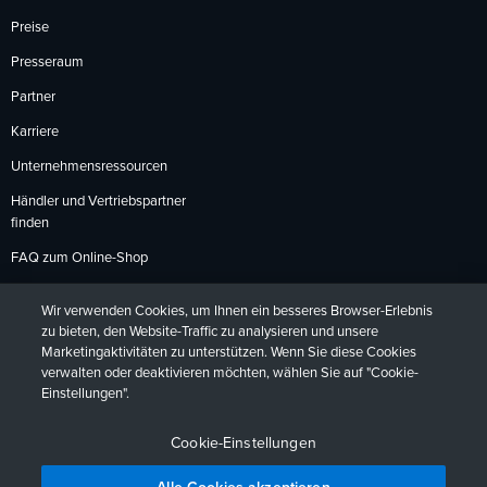
Preise
Presseraum
Partner
Karriere
Unternehmensressourcen
Händler und Vertriebspartner
finden
FAQ zum Online-Shop
Zahlungsmethoden
Wir verwenden Cookies, um Ihnen ein besseres Browser-Erlebnis
Rückgabebedingungen
zu bieten, den Website-Traffic zu analysieren und unsere
Marketingaktivitäten zu unterstützen. Wenn Sie diese Cookies
verwalten oder deaktivieren möchten, wählen Sie auf "Cookie-
Einstellungen".
Datenschutzrichtlinien
Barrierefreiheit
Kontakt
English
Deutsch
Français
Español
日本語
Português
Cookie-Einstellungen