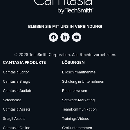
BLEIBEN SIE MIT UNS IN VERBINDUNG!
TechSmith
TechSmith
TechSmith
© 2026 TechSmith Corporation. Alle Rechte vorbehalten.
auf
auf
auf
CAMTASIA PRODUKTE
LÖSUNGEN
Facebook
LinkedIn
YouTube
Camtasia Editor
Bildschirmaufnahme
Camtasia Snagit
Schulung in Unternehmen
folgen
folgen
folgen
Camtasia Audiate
Personalwesen
Screencast
Software-Marketing
Camtasia Assets
Teamkommunikation
Snagit Assets
Trainings-Videos
Camtasia Online
Großunternehmen