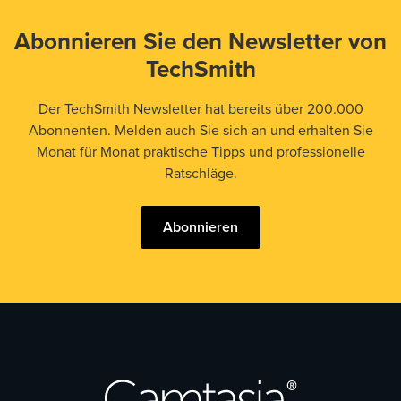
Abonnieren Sie den Newsletter von
TechSmith
Der TechSmith Newsletter hat bereits über 200.000
Abonnenten. Melden auch Sie sich an und erhalten Sie
Monat für Monat praktische Tipps und professionelle
Ratschläge.
Abonnieren