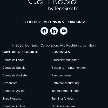
BLEIBEN SIE MIT UNS IN VERBINDUNG!
TechSmith
TechSmith
TechSmith
© 2026 TechSmith Corporation. Alle Rechte vorbehalten.
auf
auf
auf
CAMTASIA PRODUKTE
LÖSUNGEN
Facebook
LinkedIn
YouTube
Camtasia Editor
Bildschirmaufnahme
Camtasia Snagit
Schulung in Unternehmen
folgen
folgen
folgen
Camtasia Audiate
Personalwesen
Screencast
Software-Marketing
Camtasia Assets
Teamkommunikation
Snagit Assets
Trainings-Videos
Camtasia Online
Großunternehmen