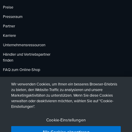
Preise
Presseraum
Partner
Karriere
Unternehmensressourcen
Händler und Vertriebspartner
finden
FAQ zum Online-Shop
Zahlungsmethoden
Wir verwenden Cookies, um Ihnen ein besseres Browser-Erlebnis
Rückgabebedingungen
zu bieten, den Website-Traffic zu analysieren und unsere
Marketingaktivitäten zu unterstützen. Wenn Sie diese Cookies
verwalten oder deaktivieren möchten, wählen Sie auf "Cookie-
Einstellungen".
Datenschutzrichtlinien
Barrierefreiheit
Kontakt
English
Deutsch
Français
Español
日本語
Português
Cookie-Einstellungen