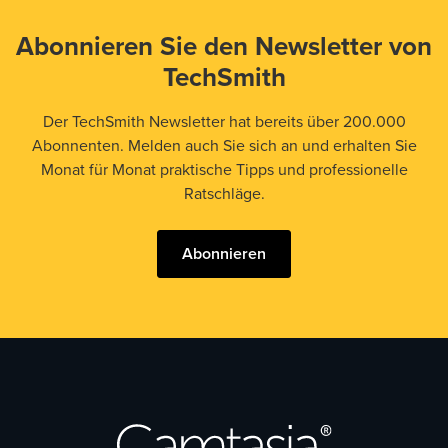
Abonnieren Sie den Newsletter von
TechSmith
Der TechSmith Newsletter hat bereits über 200.000
Abonnenten. Melden auch Sie sich an und erhalten Sie
Monat für Monat praktische Tipps und professionelle
Ratschläge.
Abonnieren