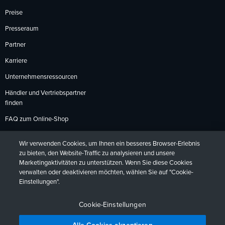
Preise
Presseraum
Partner
Karriere
Unternehmensressourcen
Händler und Vertriebspartner
finden
FAQ zum Online-Shop
Zahlungsmethoden
Wir verwenden Cookies, um Ihnen ein besseres Browser-Erlebnis
Rückgabebedingungen
zu bieten, den Website-Traffic zu analysieren und unsere
Marketingaktivitäten zu unterstützen. Wenn Sie diese Cookies
verwalten oder deaktivieren möchten, wählen Sie auf "Cookie-
Einstellungen".
Datenschutzrichtlinien
Barrierefreiheit
Kontakt
English
Deutsch
Français
Español
日本語
Português
Cookie-Einstellungen