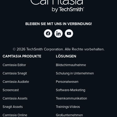
BLEIBEN SIE MIT UNS IN VERBINDUNG!
TechSmith
TechSmith
TechSmith
© 2026 TechSmith Corporation. Alle Rechte vorbehalten.
auf
auf
auf
CAMTASIA PRODUKTE
LÖSUNGEN
Facebook
LinkedIn
YouTube
Camtasia Editor
Bildschirmaufnahme
Camtasia Snagit
Schulung in Unternehmen
folgen
folgen
folgen
Camtasia Audiate
Personalwesen
Screencast
Software-Marketing
Camtasia Assets
Teamkommunikation
Snagit Assets
Trainings-Videos
Camtasia Online
Großunternehmen