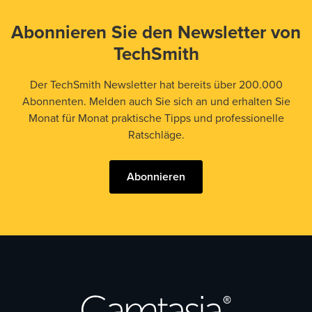
Abonnieren Sie den Newsletter von
TechSmith
Der TechSmith Newsletter hat bereits über 200.000
Abonnenten. Melden auch Sie sich an und erhalten Sie
Monat für Monat praktische Tipps und professionelle
Ratschläge.
Abonnieren